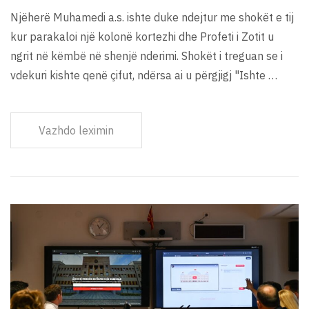
Njëherë Muhamedi a.s. ishte duke ndejtur me shokët e tij
kur parakaloi një kolonë kortezhi dhe Profeti i Zotit u
ngrit në këmbë në shenjë nderimi. Shokët i treguan se i
vdekuri kishte qenë çifut, ndërsa ai u përgjigj "Ishte …
Vazhdo leximin