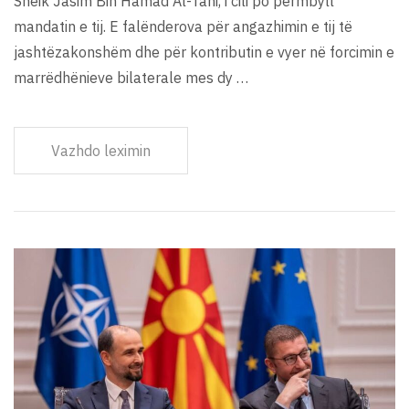
Sheik Jasim Bin Hamad Al-Tani, i cili po përmbyll
mandatin e tij. E falënderova për angazhimin e tij të
jashtëzakonshëm dhe për kontributin e vyer në forcimin e
marrëdhënieve bilaterale mes dy …
Vazhdo leximin