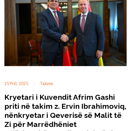
25 Prill, 2025
Takime
Kryetari i Kuvendit Afrim Gashi
priti në takim z. Ervin Ibrahimoviq,
nënkryetar i Qeverisë së Malit të
Zi për Marrëdhëniet