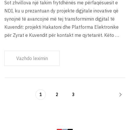
Sot zhvillova një takim frytdhënës me përfaqësuesit e
NDI, ku u prezantuan dy projekte digjitale inovative që
synojnë të avancojnë më tej transformimin digjital të
Kuvendit: projekti Hakatoni dhe Platforma Elektronike
për Zyrat e Kuvendit për kontakt me qytetarët. Këto …
Vazhdo leximin
1
2
3