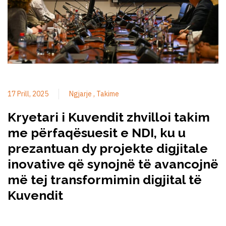
17 Prill, 2025
Ngjarje
Takime
Kryetari i Kuvendit zhvilloi takim
me përfaqësuesit e NDI, ku u
prezantuan dy projekte digjitale
inovative që synojnë të avancojnë
më tej transformimin digjital të
Kuvendit