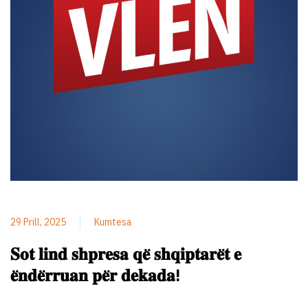
29 Prill, 2025
Kumtesa
𝐒𝐨𝐭 𝐥𝐢𝐧𝐝 𝐬𝐡𝐩𝐫𝐞𝐬𝐚 𝐪𝐞̈ 𝐬𝐡𝐪𝐢𝐩𝐭𝐚𝐫𝐞̈𝐭 𝐞
𝐞̈𝐧𝐝𝐞̈𝐫𝐫𝐮𝐚𝐧 𝐩𝐞̈𝐫 𝐝𝐞𝐤𝐚𝐝𝐚!