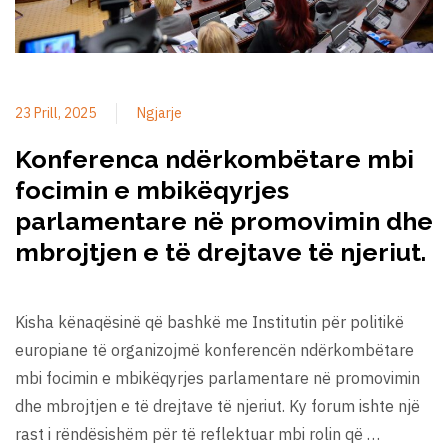
23 Prill, 2025
Ngjarje
Konferenca ndërkombëtare mbi
focimin e mbikëqyrjes
parlamentare në promovimin dhe
mbrojtjen e të drejtave të njeriut.
Kisha kënaqësinë që bashkë me Institutin për politikë
europiane të organizojmë konferencën ndërkombëtare
mbi focimin e mbikëqyrjes parlamentare në promovimin
dhe mbrojtjen e të drejtave të njeriut. Ky forum ishte një
rast i rëndësishëm për të reflektuar mbi rolin që …