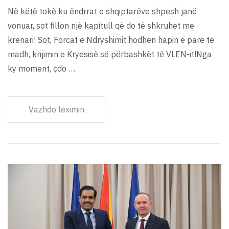
Në këtë tokë ku ëndrrat e shqiptarëve shpesh janë
vonuar, sot fillon një kapitull që do të shkruhet me
krenari! Sot, Forcat e Ndryshimit hodhën hapin e parë të
madh, krijimin e Kryesisë së përbashkët të VLEN-it!Nga
ky moment, çdo …
Vazhdo leximin