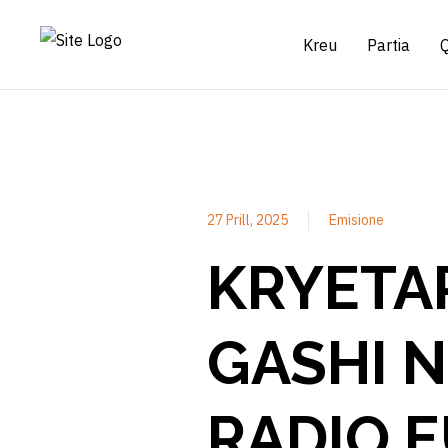
Kreu
Partia
27 Prill, 2025
Emisione
KRYETAR
GASHI N
RADIO E