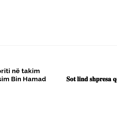
riti në takim
asim Bin Hamad
𝐒𝐨𝐭 𝐥𝐢𝐧𝐝 𝐬𝐡𝐩𝐫𝐞𝐬𝐚 𝐪