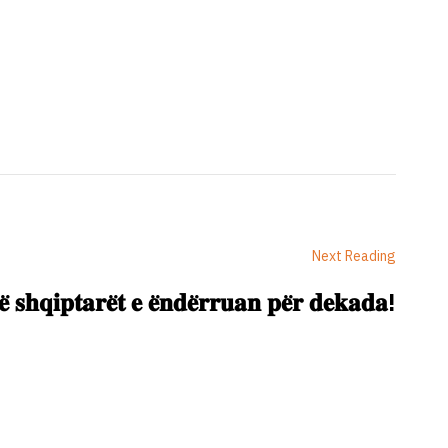
Next Reading
̈ 𝐬𝐡𝐪𝐢𝐩𝐭𝐚𝐫𝐞̈𝐭 𝐞 𝐞̈𝐧𝐝𝐞̈𝐫𝐫𝐮𝐚𝐧 𝐩𝐞̈𝐫 𝐝𝐞𝐤𝐚𝐝𝐚!