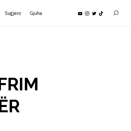
Sugjero
Gjuha
AFRIM
PËR