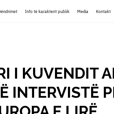
Qëndrimet
Info të karakterit publik
Media
Kontakt
I I KUVENDIT 
Ë INTERVISTË 
UROPA E LIRË