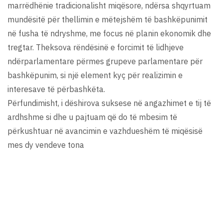
marrëdhënie tradicionalisht miqësore, ndërsa shqyrtuam
mundësitë për thellimin e mëtejshëm të bashkëpunimit
në fusha të ndryshme, me focus në planin ekonomik dhe
tregtar. Theksova rëndësinë e forcimit të lidhjeve
ndërparlamentare përmes grupeve parlamentare për
bashkëpunim, si një element kyç për realizimin e
interesave të përbashkëta.
Përfundimisht, i dëshirova suksese në angazhimet e tij të
ardhshme si dhe u pajtuam që do të mbesim të
përkushtuar në avancimin e vazhdueshëm të miqësisë
mes dy vendeve tona