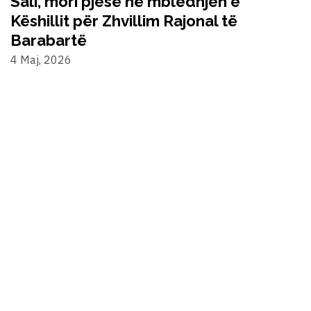
Sali, mori pjesë në mbledhjen e
Këshillit për Zhvillim Rajonal të
Barabartë
4 Maj, 2026
©2024 Alternativa