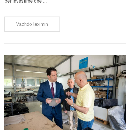
për investime dhe …
Vazhdo leximin