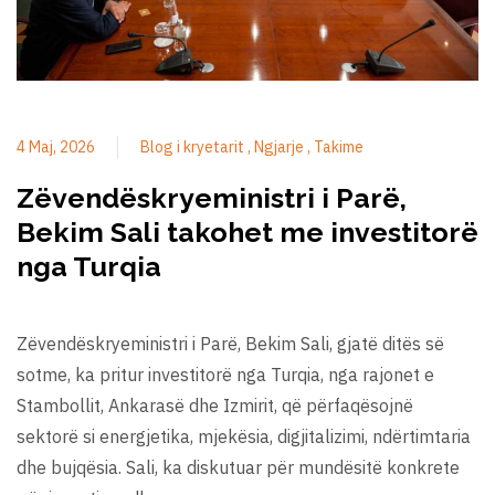
4 Maj, 2026
Blog i kryetarit
Ngjarje
Takime
Zëvendëskryeministri i Parë,
Bekim Sali takohet me investitorë
nga Turqia
Zëvendëskryeministri i Parë, Bekim Sali, gjatë ditës së
sotme, ka pritur investitorë nga Turqia, nga rajonet e
Stambollit, Ankarasë dhe Izmirit, që përfaqësojnë
sektorë si energjetika, mjekësia, digjitalizimi, ndërtimtaria
dhe bujqësia. Sali, ka diskutuar për mundësitë konkrete