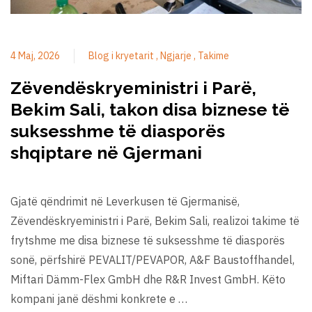
4 Maj, 2026
Blog i kryetarit
Ngjarje
Takime
Zëvendëskryeministri i Parë,
Bekim Sali, takon disa biznese të
suksesshme të diasporës
shqiptare në Gjermani
Gjatë qëndrimit në Leverkusen të Gjermanisë,
Zëvendëskryeministri i Parë, Bekim Sali, realizoi takime të
frytshme me disa biznese të suksesshme të diasporës
sonë, përfshirë PEVALIT/PEVAPOR, A&F Baustoffhandel,
Miftari Dämm-Flex GmbH dhe R&R Invest GmbH. Këto
kompani janë dëshmi konkrete e …