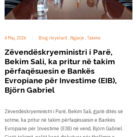
4 Maj, 2026
Blog i kryetarit
Ngjarje
Takime
Zëvendëskryeministri i Parë,
Bekim Sali, ka pritur në takim
përfaqësuesin e Bankës
Evropiane për Investime (EIB),
Björn Gabriel
Zëvendëskryeministri i Parë, Bekim Sali, gjatë ditës së
sotme, ka pritur në takim përfaqësuesin e Bankës
Evropiane për Investime (EIB) në vend, Björn Gabriel.
Gjatë takimit, palët kanë diskutuar për thellimin e