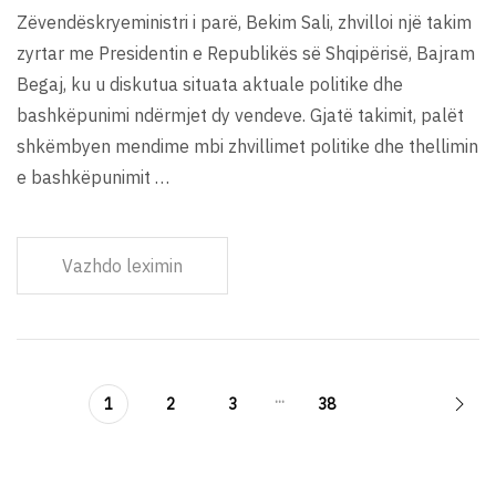
Zëvendëskryeministri i parë, Bekim Sali, zhvilloi një takim
zyrtar me Presidentin e Republikës së Shqipërisë, Bajram
Begaj, ku u diskutua situata aktuale politike dhe
bashkëpunimi ndërmjet dy vendeve. Gjatë takimit, palët
shkëmbyen mendime mbi zhvillimet politike dhe thellimin
e bashkëpunimit …
Vazhdo leximin
...
1
2
3
38