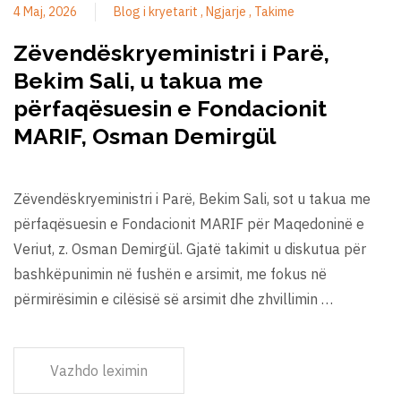
4 Maj, 2026
Blog i kryetarit
Ngjarje
Takime
Zëvendëskryeministri i Parë,
Bekim Sali, u takua me
përfaqësuesin e Fondacionit
MARIF, Osman Demirgül
Zëvendëskryeministri i Parë, Bekim Sali, sot u takua me
përfaqësuesin e Fondacionit MARIF për Maqedoninë e
Veriut, z. Osman Demirgül. Gjatë takimit u diskutua për
bashkëpunimin në fushën e arsimit, me fokus në
përmirësimin e cilësisë së arsimit dhe zhvillimin …
Vazhdo leximin