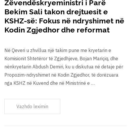
Zëvendëskryeministri i Parë
Bekim Sali takon drejtuesit e
KSHZ-së: Fokus në ndryshimet në
Kodin Zgjedhor dhe reformat
Në Qeveri u zhvillua një takim pune me kryetarin e
Komisionit Shtetëror të Zgjedhjeve, Bojan Mariçiq, dhe
nënkryetarin Abdush Demiri, ku u diskutua në detaje për
Propozim-ndryshimet në Kodin Zgjedhor, të dorëzuara
nga KSHZ në Kuvend dhe në Ministrinë e …
Vazhdo leximin