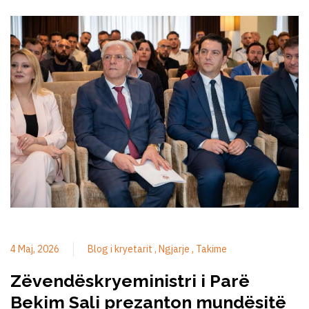
4 Maj, 2026
Blog i kryetarit
Ngjarje
Takime
Zëvendëskryeministri i Parë
Bekim Sali prezanton mundësitë