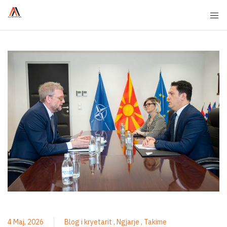
4 Maj, 2026
Blog i kryetarit
Ngjarje
Takime