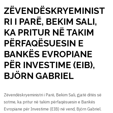
ZËVENDËSKRYEMINIST
RI I PARË, BEKIM SALI,
KA PRITUR NË TAKIM
PËRFAQËSUESIN E
BANKËS EVROPIANE
PËR INVESTIME (EIB),
BJÖRN GABRIEL
Zëvendëskryeministri i Parë, Bekim Sali, gjatë ditës së
sotme, ka pritur në takim përfaqësuesin e Bankës
Evropiane për Investime (EIB) në vend, Björn Gabriel.