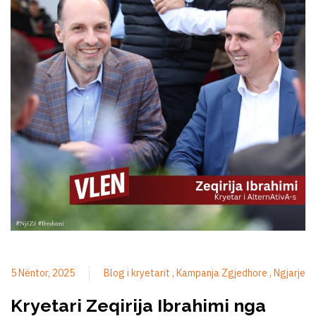
5 Nëntor, 2025
Blog i kryetarit
Kampanja Zgjedhore
Ngjarje
Kryetari Zeqirija Ibrahimi nga