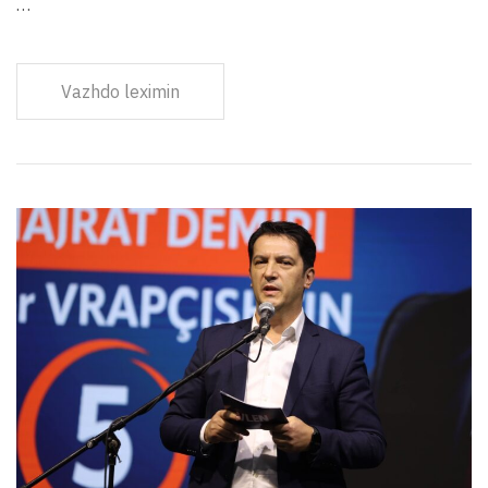
…
Vazhdo leximin