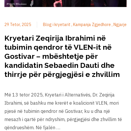
29 Tetor, 2025
Blog i kryetarit
Kampanja Zgjedhore
Ngjarje
Kryetari Zeqirija Ibrahimi në
tubimin qendror të VLEN-it në
Gostivar – mbështetje për
kandidatin Sebaedin Dauti dhe
thirrje për përgjegjësi e zhvillim
Më 13 tetor 2025, Kryetari i Alternativës, Dr. Zeqirija
Ibrahimi, së bashku me krerët e koalicionit VLEN, mori
pjesë në tubimin qendror në Gostivar, ku u dha një
mesazh i qartë për ndryshim, përgjegjësi dhe zhvillim të
qëndrueshëm. Në fjalën …