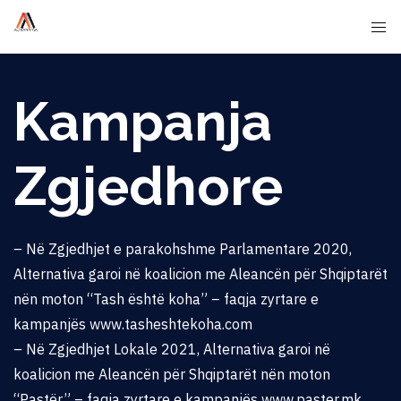
Kampanja
Zgjedhore
– Në Zgjedhjet e parakohshme Parlamentare 2020,
Alternativa garoi në koalicion me Aleancën për Shqiptarët
nën moton “Tash është koha” – faqja zyrtare e
kampanjës
www.tasheshtekoha.com
– Në Zgjedhjet Lokale 2021, Alternativa garoi në
koalicion me Aleancën për Shqiptarët nën moton
“Pastër” – faqja zyrtare e kampanjës
www.paster.mk