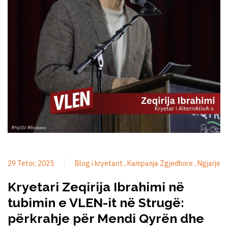
29 Tetor, 2025
Blog i kryetarit
Kampanja Zgjedhore
Ngjarje
Kryetari Zeqirija Ibrahimi në
tubimin e VLEN-it në Strugë:
përkrahje për Mendi Qyrën dhe