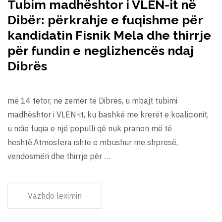
Tubim madhështor i VLEN-it në
Dibër: përkrahje e fuqishme për
kandidatin Fisnik Mela dhe thirrje
për fundin e neglizhencës ndaj
Dibrës
më 14 tetor, në zemër të Dibrës, u mbajt tubimi
madhështor i VLEN-it, ku bashkë me krerët e koalicionit,
u ndie fuqia e një populli që nuk pranon më të
heshtë.Atmosfera ishte e mbushur me shpresë,
vendosmëri dhe thirrje për …
Vazhdo leximin