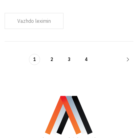
Vazhdo leximin
1
2
3
4