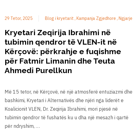
29 Tetor, 2025
Blog i kryetarit
Kampanja Zgjedhore
Ngjarje
Kryetari Zeqirija Ibrahimi në
tubimin qendror të VLEN-it në
Kërçovë: përkrahje e fuqishme
për Fatmir Limanin dhe Teuta
Ahmedi Purellkun
Më 15 tetor, në Kërçovë, në një atmosferë entuziazmi dhe
bashkimi, Kryetari i Alternativës dhe njëri nga liderët e
Koalicionit VLEN, Dr. Zeqirija Ibrahimi, mori pjesë në
tubimin qendror të fushatës ku u dha një mesazh i qartë
për ndryshim, …