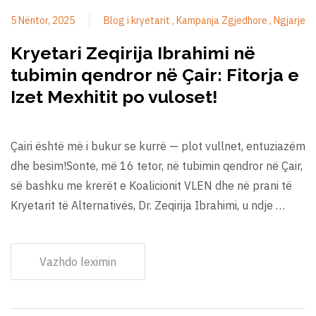
5 Nëntor, 2025
Blog i kryetarit
Kampanja Zgjedhore
Ngjarje
Kryetari Zeqirija Ibrahimi në
tubimin qendror në Çair: Fitorja e
Izet Mexhitit po vuloset!
Çairi është më i bukur se kurrë — plot vullnet, entuziazëm
dhe besim!Sonte, më 16 tetor, në tubimin qendror në Çair,
së bashku me krerët e Koalicionit VLEN dhe në prani të
Kryetarit të Alternativës, Dr. Zeqirija Ibrahimi, u ndje …
Vazhdo leximin