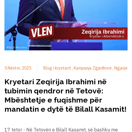
5 Nëntor, 2025
Blog i kryetarit
Kampanja Zgjedhore
Ngjarje
Kryetari Zeqirija Ibrahimi në
tubimin qendror në Tetovë:
Mbështetje e fuqishme për
mandatin e dytë të Bilall Kasamit!
17 tetor - Në Tetovën e Bilall Kasamit, së bashku me