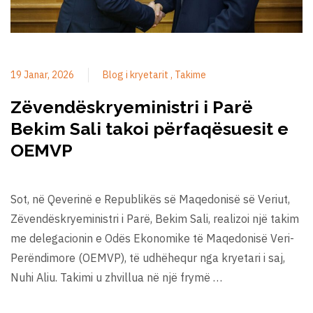
19 Janar, 2026
Blog i kryetarit
Takime
Zëvendëskryeministri i Parë
Bekim Sali takoi përfaqësuesit e
OEMVP
Sot, në Qeverinë e Republikës së Maqedonisë së Veriut,
Zëvendëskryeministri i Parë, Bekim Sali, realizoi një takim
me delegacionin e Odës Ekonomike të Maqedonisë Veri-
Perëndimore (OEMVP), të udhëhequr nga kryetari i saj,
Nuhi Aliu. Takimi u zhvillua në një frymë …