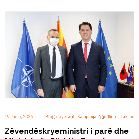
19 Janar, 2026
Blog i kryetarit
Kampanja Zgjedhore
Takime
Zëvendëskryeministri i parë dhe