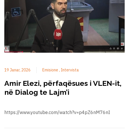
19 Janar, 2026
Emisione
Intervista
Amir Elezi, përfaqësues i VLEN-it,
në Dialog te Lajm’i
https://www.youtube.com/watch?v=p4pZ6nM76nI