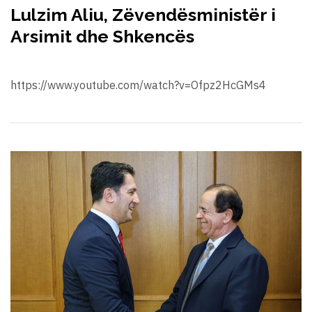
Lulzim Aliu, Zëvendësministër i
Arsimit dhe Shkencës
https://www.youtube.com/watch?v=Ofpz2HcGMs4