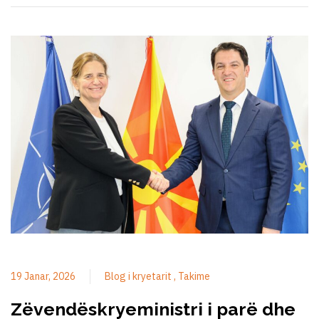
19 Janar, 2026
Blog i kryetarit
Takime
Zëvendëskryeministri i parë dhe