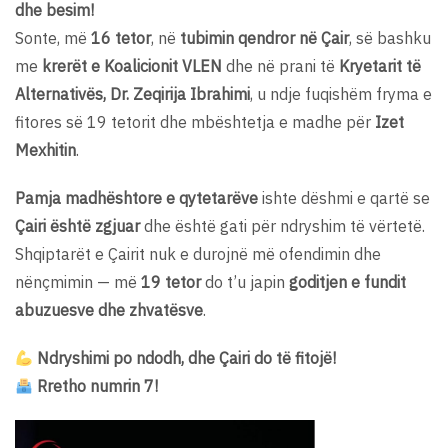
dhe besim!
Sonte, më
16 tetor
, në
tubimin qendror në Çair
, së bashku
me
krerët e Koalicionit VLEN
dhe në prani të
Kryetarit të
Alternativës, Dr. Zeqirija Ibrahimi
, u ndje fuqishëm fryma e
fitores së 19 tetorit dhe mbështetja e madhe për
Izet
Mexhitin
.
Pamja madhështore e qytetarëve
ishte dëshmi e qartë se
Çairi është zgjuar
dhe është gati për ndryshim të vërtetë.
Shqiptarët e Çairit nuk e durojnë më ofendimin dhe
nënçmimin — më
19 tetor
do t’u japin
goditjen e fundit
abuzuesve dhe zhvatësve
.
Ndryshimi po ndodh, dhe Çairi do të fitojë!
Rretho numrin 7!