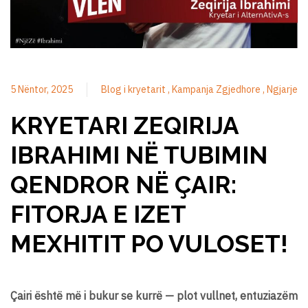
5 Nëntor, 2025
Blog i kryetarit
Kampanja Zgjedhore
Ngjarje
KRYETARI ZEQIRIJA
IBRAHIMI NË TUBIMIN
QENDROR NË ÇAIR:
FITORJA E IZET
MEXHITIT PO VULOSET!
Çairi është më i bukur se kurrë — plot vullnet, entuziazëm