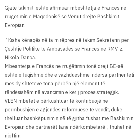
Gjatë takimit, është afirmuar mbështetja e Francës në
rrugëtimin e Maqedonisë së Veriut drejtë Bashkimit
Evropian.
“ Kisha kënaqësinë ta mirëpres në takim Sekretarin për
Çështje Politike të Ambasadës së Francës në RMV, z.
Nikola Danoa.
Mbështetja e Francës në rrugëtimin tonë drejt BE-së
është e fuqishme dhe e vazhdueshme, ndërsa partneriteti
mes dy shteteve tona përbën një element të
rëndësishëm në avancimin e këtij procesistrategjik.
VLEN mbetet e përkushtuar të kontribuojë në
përmbushjen e agjendës reformuese të vendit, duke
thelluar bashkëpunimin në të gjitha fushat me Bashkimin
Evropian dhe partnerët tanë ndërkombëtarë”, thuhet në
njoftim.