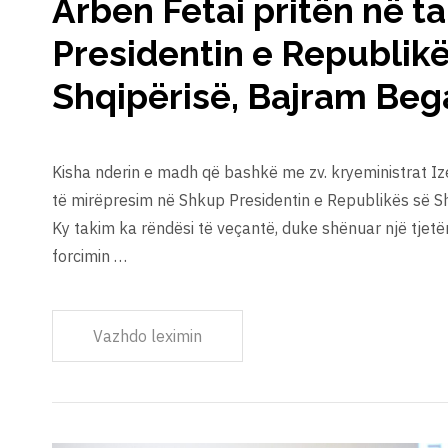
Arben Fetai pritën në t
Presidentin e Republikë
Shqipërisë, Bajram Bega
Kisha nderin e madh që bashkë me zv. kryeministrat Iz
të mirëpresim në Shkup Presidentin e Republikës së Sh
Ky takim ka rëndësi të veçantë, duke shënuar një tjet
forcimin …
Vazhdo leximin