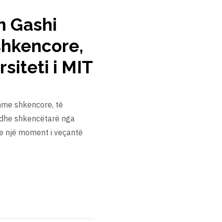
m Gashi
shkencore,
siteti i MIT
shme shkencore, të
ë dhe shkencëtarë nga
hte një moment i veçantë