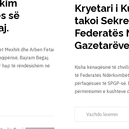
akim
Kryetari i 
s së
takoi Sekre
j.
Federatës 
Gazetarëve
et Mexhiti dhe Arben Fetai
qipërisë, Bajram Begaj.
ër hap të rëndësishëm në
Kisha kënaqësinë të zhvil
të Federatës Ndërkombëta
përfaqësues të SPGP-së. 
përmirësimin e kushteve 
Vazhdo leximin