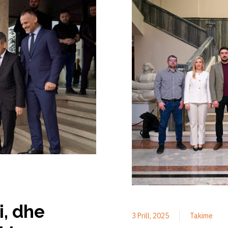
i, dhe
3 Prill, 2025
Takime