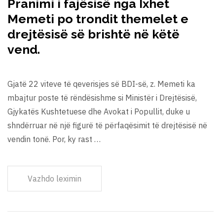
Pranimi i fajësisë nga Ixhet
Memeti po trondit themelet e
drejtësisë së brishtë në këtë
vend.
Gjatë 22 viteve të qeverisjes së BDI-së, z. Memeti ka
mbajtur poste të rëndësishme si Ministër i Drejtësisë,
Gjykatës Kushtetuese dhe Avokat i Popullit, duke u
shndërruar në një figurë të përfaqësimit të drejtësisë në
vendin tonë. Por, ky rast …
Vazhdo leximin