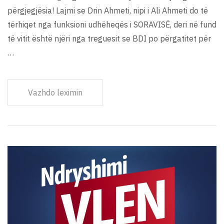
përgjegjësia! Lajmi se Drin Ahmeti, nipi i Ali Ahmeti do të
tërhiqet nga funksioni udhëheqës i SORAVISË, deri në fund
të vitit është njëri nga treguesit se BDI po përgatitet për
…
Vazhdo leximin