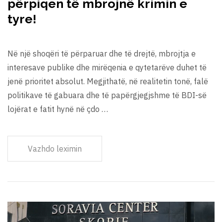
përpiqen të mbrojnë krimin e
tyre!
Në një shoqëri të përparuar dhe të drejtë, mbrojtja e
interesave publike dhe mirëqenia e qytetarëve duhet të
jenë prioritet absolut. Megjithatë, në realitetin tonë, falë
politikave të gabuara dhe të papërgjegjshme të BDI-së
lojërat e fatit hynë në çdo …
Vazhdo leximin