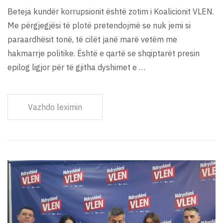
Beteja kundër korrupsionit është zotim i Koalicionit VLEN.
Me përgjegjësi të plotë pretendojmë se nuk jemi si
paraardhësit tonë, të cilët janë marë vetëm me
hakmarrje politike. Është e qartë se shqiptarët presin
epilog ligjor për të gjitha dyshimet e …
Vazhdo leximin