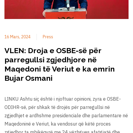
16 Mars, 2024
Press
VLEN: Droja e OSBE-së për
parregullsi zgjedhjore në
Maqedoni të Veriut e ka emrin
Bujar Osmani
LINKU Ashtu siç është i njoftuar opinioni, zyra e OSBE-
ODIHR-së, për shkak të drojës për parregullsi në
zgjedhjet e ardhshme presidenciale dhe parlamentare në
Maqedoninë e Veriut, ka vendosur që këtë proces
zgjedhor ta mbikëqyrë me 24 vëzhgues afatgjatë dhe …