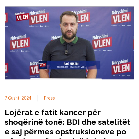
7 Gusht, 2024
Press
Lojërat e fatit kancer për
shoqërinë tonë: BDI dhe satelitët
e saj përmes opstruksioneve po