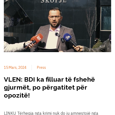
15 Mars, 2024
Press
VLEN: BDI ka filluar të fshehë
gjurmët, po përgatitet për
opozitë!
LINKU Tërheqja nga krimi nuk do ju amnestojë nga