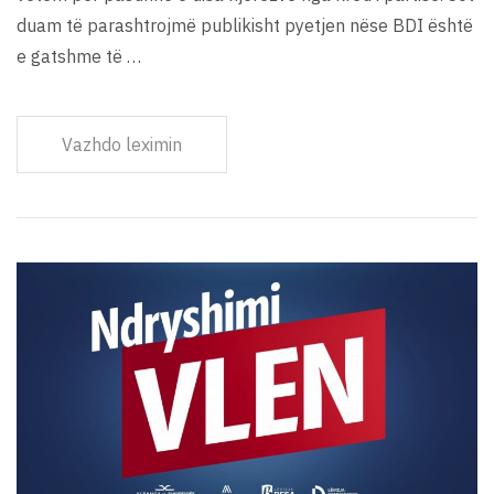
duam të parashtrojmë publikisht pyetjen nëse BDI është
e gatshme të …
Vazhdo leximin