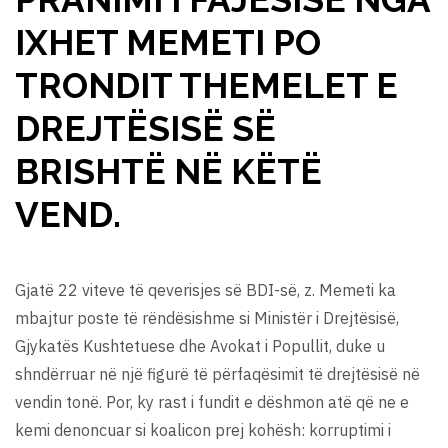
IXHET MEMETI PO
TRONDIT THEMELET E
DREJTËSISË SË
BRISHTË NË KËTË
VEND.
Gjatë 22 viteve të qeverisjes së BDI-së, z. Memeti ka
mbajtur poste të rëndësishme si Ministër i Drejtësisë,
Gjykatës Kushtetuese dhe Avokat i Popullit, duke u
shndërruar në një figurë të përfaqësimit të drejtësisë në
vendin tonë. Por, ky rast i fundit e dëshmon atë që ne e
kemi denoncuar si koalicon prej kohësh: korruptimi i