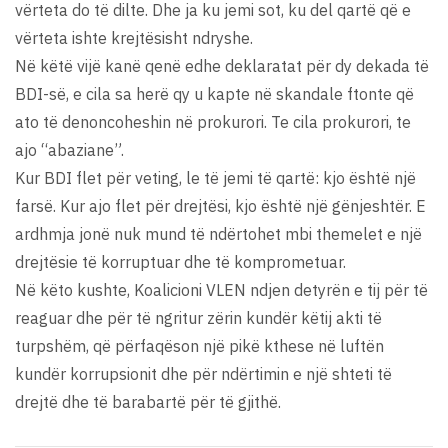
vërteta do të dilte. Dhe ja ku jemi sot, ku del qartë që e
vërteta ishte krejtësisht ndryshe.
Në këtë vijë kanë qenë edhe deklaratat për dy dekada të
BDI-së, e cila sa herë qy u kapte në skandale ftonte që
ato të denoncoheshin në prokurori. Te cila prokurori, te
ajo “abaziane”.
Kur BDI flet për veting, le të jemi të qartë: kjo është një
farsë. Kur ajo flet për drejtësi, kjo është një gënjeshtër. E
ardhmja jonë nuk mund të ndërtohet mbi themelet e një
drejtësie të korruptuar dhe të komprometuar.
Në këto kushte, Koalicioni VLEN ndjen detyrën e tij për të
reaguar dhe për të ngritur zërin kundër këtij akti të
turpshëm, që përfaqëson një pikë kthese në luftën
kundër korrupsionit dhe për ndërtimin e një shteti të
drejtë dhe të barabartë për të gjithë.