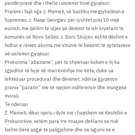
pandërprerë dhe i thellë i sistemit tonë gjyqësor.
Pranimi i fajit nga z. Memeti, së bashku me gjykatësin e
Supremes, z. Naqe Georgiev, për ryshfet prej 10 mijë
eurosh, me qëllim të uljes së dënimit të ish-kryetarit të
komunës së Novo Sellës, z. Boro Stojçev, është dëshmi e
hidhur e rënies akoma më shumë të besimit të qytetarëve
në sistemin gjyqësor.
Prokuroria “abaziane”, për ta shpëtuar kokën e tij ka
zgjedhur të hyjë në marrëveshje me këta, duke ua
lehtësuar procedurat dhe dënimet, ndërsa gjyqësori
pranoi “pazarin” me të njëjtën indiferencë dhe mungesë
morali.
Të nderuar
Z. Memeti, dikur njeriu i dytë më i fuqishëm në Këshillin e
Prokurorëve, vetëm para tre muajve deklaroi se nuk
kishte bërë asgjë të paligjshme dhe na siguroi se e