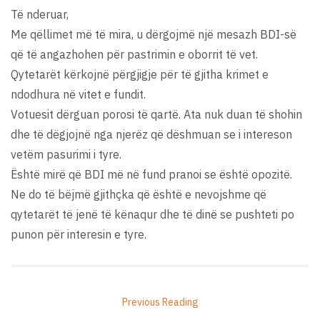
Të nderuar,
Me qëllimet më të mira, u dërgojmë një mesazh BDI-së
që të angazhohen për pastrimin e oborrit të vet.
Qytetarët kërkojnë përgjigje për të gjitha krimet e
ndodhura në vitet e fundit.
Votuesit dërguan porosi të qartë. Ata nuk duan të shohin
dhe të dëgjojnë nga njerëz që dëshmuan se i intereson
vetëm pasurimi i tyre.
Është mirë që BDI më në fund pranoi se është opozitë.
Ne do të bëjmë gjithçka që është e nevojshme që
qytetarët të jenë të kënaqur dhe të dinë se pushteti po
punon për interesin e tyre.
Previous Reading