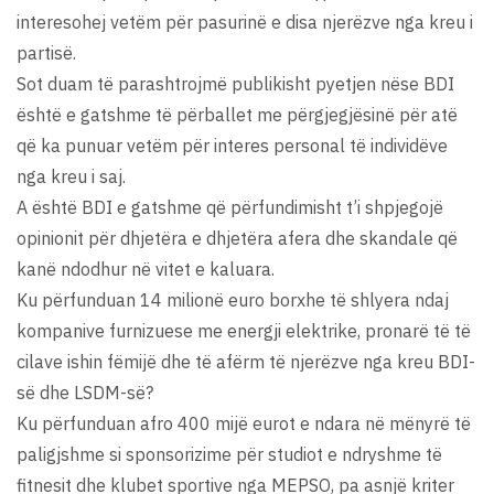
interesohej vetëm për pasurinë e disa njerëzve nga kreu i
partisë.
Sot duam të parashtrojmë publikisht pyetjen nëse BDI
është e gatshme të përballet me përgjegjësinë për atë
që ka punuar vetëm për interes personal të individëve
nga kreu i saj.
A është BDI e gatshme që përfundimisht t’i shpjegojë
opinionit për dhjetëra e dhjetëra afera dhe skandale që
kanë ndodhur në vitet e kaluara.
Ku përfunduan 14 milionë euro borxhe të shlyera ndaj
kompanive furnizuese me energji elektrike, pronarë të të
cilave ishin fëmijë dhe të afërm të njerëzve nga kreu BDI-
së dhe LSDM-së?
Ku përfunduan afro 400 mijë eurot e ndara në mënyrë të
paligjshme si sponsorizime për studiot e ndryshme të
fitnesit dhe klubet sportive nga MEPSO, pa asnjë kriter