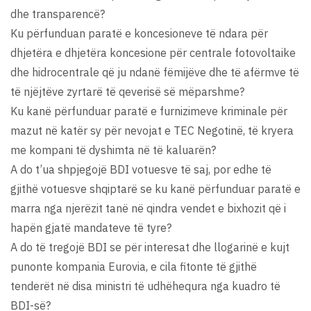
dhe transparencë?
Ku përfunduan paratë e koncesioneve të ndara për
dhjetëra e dhjetëra koncesione për centrale fotovoltaike
dhe hidrocentrale që ju ndanë fëmijëve dhe të afërmve të
të njëjtëve zyrtarë të qeverisë së mëparshme?
Ku kanë përfunduar paratë e furnizimeve kriminale për
mazut në katër sy për nevojat e TEC Negotinë, të kryera
me kompani të dyshimta në të kaluarën?
A do t’ua shpjegojë BDI votuesve të saj, por edhe të
gjithë votuesve shqiptarë se ku kanë përfunduar paratë e
marra nga njerëzit tanë në qindra vendet e bixhozit që i
hapën gjatë mandateve të tyre?
A do të tregojë BDI se për interesat dhe llogarinë e kujt
punonte kompania Eurovia, e cila fitonte të gjithë
tenderët në disa ministri të udhëhequra nga kuadro të
BDI-së?