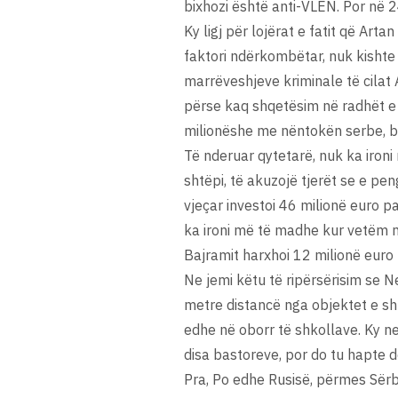
bixhozi është anti-VLEN. Por në 24
Ky ligj për lojërat e fatit që Ar
faktori ndërkombëtar, nuk kishte f
marrëveshjeve kriminale të cilat 
përse kaq shqetësim në radhët e B
milionëshe me nëntokën serbe, bu
Të nderuar qytetarë, nuk ka iron
shtëpi, të akuzojë tjerët se e pe
vjeçar investoi 46 milionë euro p
ka ironi më të madhe kur vetëm në
Bajramit harxhoi 12 milionë euro p
Ne jemi këtu të ripërsërisim se N
metre distancë nga objektet e sh
edhe në oborr të shkollave. Ky ne
disa bastoreve, por do tu hapte
Pra, Po edhe Rusisë, përmes Sërb