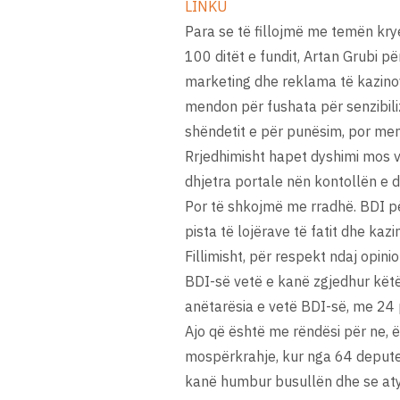
LINKU
Para se të fillojmë me temën krye
100 ditët e fundit, Artan Grubi p
marketing dhe reklama të kazinove
mendon për fushata për senzibiliz
shëndetit e për punësim, por mend
Rrjedhimisht hapet dyshimi mos v
dhjetra portale nën kontollën e d
Por të shkojmë me rradhë. BDI pë
pista të lojërave të fatit dhe kaz
Fillimisht, për respekt ndaj opin
BDI-së vetë e kanë zgjedhur këtë
anëtarësia e vetë BDI-së, me 24 p
Ajo që është me rëndësi për ne, 
mospërkrahje, kur nga 64 deputet
kanë humbur busullën dhe se atyr