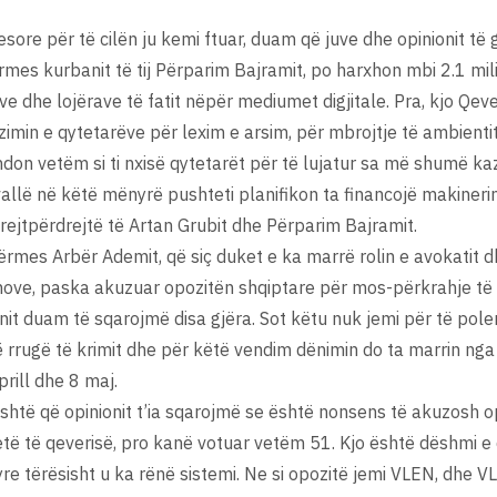
sore për të cilën ju kemi ftuar, duam që juve dhe opinionit të
ërmes kurbanit të tij Përparim Bajramit, po harxhon mbi 2.1 mi
 dhe lojërave të fatit nëpër mediumet digjitale. Pra, kjo Qeve
imin e qytetarëve për lexim e arsim, për mbrojtje të ambientit
on vetëm si ti nxisë qytetarët për të lujatur sa më shumë kazi
allë në këtë mënyrë pushteti planifikon ta financojë makineri
rejtpërdrejtë të Artan Grubit dhe Përparim Bajramit.
rmes Arbër Ademit, që siç duket e ka marrë rolin e avokatit d
inove, paska akuzuar opozitën shqiptare për mos-përkrahje të lig
ionit duam të sqarojmë disa gjëra. Sot këtu nuk jemi për të pol
 rrugë të krimit dhe për këtë vendim dënimin do ta marrin nga
rill dhe 8 maj.
është që opinionit t’ia sqarojmë se është nonsens të akuzosh o
ë të qeverisë, pro kanë votuar vetëm 51. Kjo është dëshmi e
e tërësisht u ka rënë sistemi. Ne si opozitë jemi VLEN, dhe V