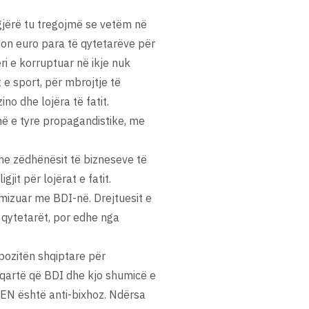
 gjërë tu tregojmë se vetëm në
lion euro para të qytetarëve për
ri e korruptuar në ikje nuk
 e sport, për mbrojtje të
no dhe lojëra të fatit.
në e tyre propagandistike, me
he zëdhënësit të bizneseve të
jit për lojërat e fatit.
emizuar me BDI-në. Drejtuesit e
 qytetarët, por edhe nga
pozitën shqiptare për
 qartë që BDI dhe kjo shumicë e
LEN është anti-bixhoz. Ndërsa