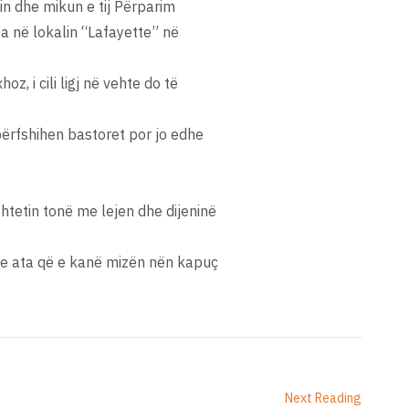
in dhe mikun e tij Përparim
ta në lokalin “Lafayette” në
z, i cili ligj në vehte do të
 përfshihen bastoret por jo edhe
shtetin tonë me lejen dhe dijeninë
dhe ata që e kanë mizën nën kapuç
Next Reading