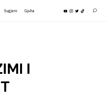
Sugjero
Gjuha
IMI I
IT