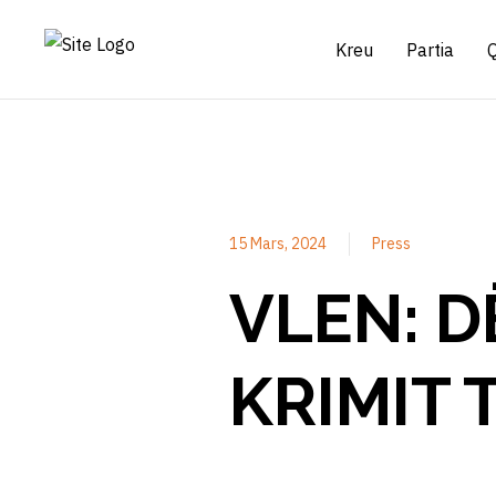
Kreu
Partia
15 Mars, 2024
Press
VLEN: D
KRIMIT 