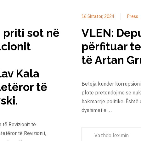
16 Shtator, 2024
Press
priti sot në
VLEN: Deput
ucionit
përfituar t
të Artan Gr
lav Kala
tetëror të
Beteja kundër korrupsionit
plotë pretendojmë se nuk 
ski.
hakmarrje politike. Është e
dyshimet e …
 të Revizionit të
etëror të Revizionit,
Vazhdo leximin