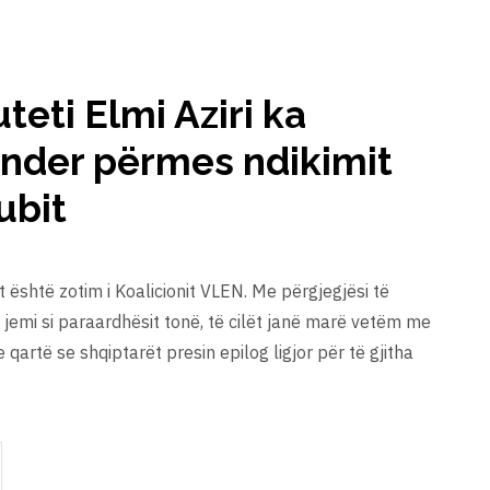
eti Elmi Aziri ka
ender përmes ndikimit
ubit
 është zotim i Koalicionit VLEN. Me përgjegjësi të
jemi si paraardhësit tonë, të cilët janë marë vetëm me
 qartë se shqiptarët presin epilog ligjor për të gjitha