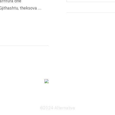
arritura dhe
Gjithashtu, theksova …
©2024 Alternativa