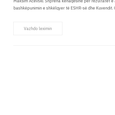
Maksim Acevski. Shpreha kënaqësinë për rezultatet e 
bashkëpunimin e shkëlqyer të ESHR-së dhe Kuvendit. 
Vazhdo leximin