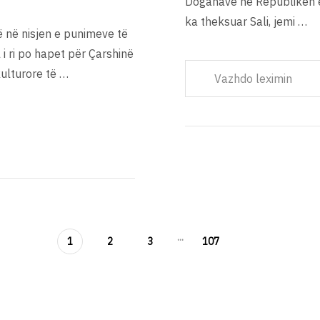
Doganave në Republikën e 
ka theksuar Sali, jemi …
ë në nisjen e punimeve të
l i ri po hapet për Çarshinë
kulturore të …
Vazhdo leximin
...
1
2
3
107