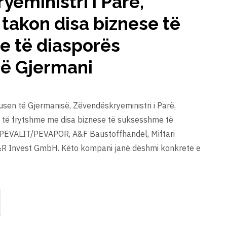
eministri i Parë,
 takon disa biznese të
 të diasporës
në Gjermani
usen të Gjermanisë, Zëvendëskryeministri i Parë,
me të frytshme me disa biznese të suksesshme të
ë PEVALIT/PEVAPOR, A&F Baustoffhandel, Miftari
 Invest GmbH. Këto kompani janë dëshmi konkrete e