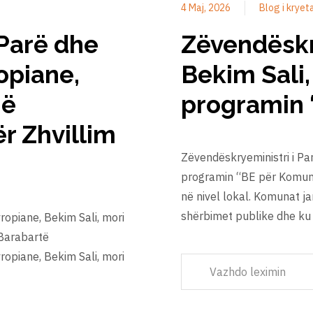
4 Maj, 2026
Blog i kryet
 Parë dhe
Zëvendëskry
opiane,
Bekim Sali,
në
programin 
ër Zhvillim
Zëvendëskryeministri i Par
programin “BE për Komunat”
në nivel lokal. Komunat j
shërbimet publike dhe ku
ropiane, Bekim Sali, mori
 Barabartë
ropiane, Bekim Sali, mori
Vazhdo leximin