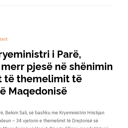
tarit
eministri i Parë,
 merr pjesë në shënimin
it të themelimit të
të Maqedonisë
ë, Bekim Sali, së bashku me Kryeministrin Hristijan
ileun – 34 vjetorin e themelimit të Drejtorisë së