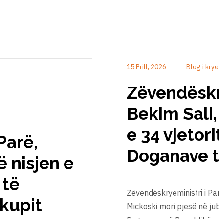
15 Prill, 2026
Blog i krye
Zëvendëskry
Bekim Sali,
e 34 vjetor
Parë,
Doganave 
ë nisjen e
 të
Zëvendëskryeministri i Par
hkupit
Mickoski mori pjesë në jub