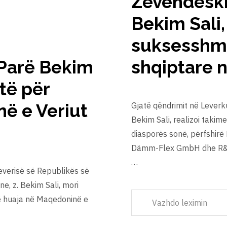
Zëvendëskry
Bekim Sali,
suksesshme
 Parë Bekim
shqiptare 
të për
ë e Veriut
Gjatë qëndrimit në Leverk
Bekim Sali, realizoi taki
diasporës sonë, përfshir
Dämm-Flex GmbH dhe R&R
…
everisë së Republikës së
e, z. Bekim Sali, mori
ë huaja në Maqedoninë e
Vazhdo leximin