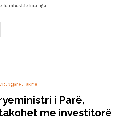
ve të mbështetura nga …
arit
Ngjarje
Takime
eministri i Parë,
takohet me investitorë