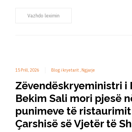
Vazhdo leximin
15 Prill, 2026
Blog i kryetarit
Ngjarje
Zëvendëskryeministri i 
Bekim Sali mori pjesë n
punimeve të ristaurimit
Çarshisë së Vjetër të S