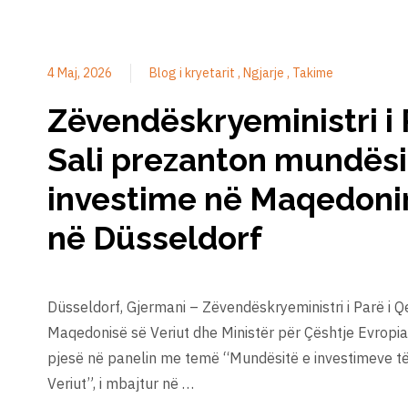
4 Maj, 2026
Blog i kryetarit
Ngjarje
Takime
Zëvendëskryeministri i
Sali prezanton mundësi
investime në Maqedonin
në Düsseldorf
Düsseldorf, Gjermani – Zëvendëskryeministri i Parë i Q
Maqedonisë së Veriut dhe Ministër për Çështje Evropian
pjesë në panelin me temë “Mundësitë e investimeve t
Veriut”, i mbajtur në …