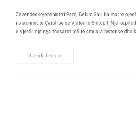
Zëvendëskryeministri i Parë, Bekim Sali, ka marrë pjes
ristaurimit të Çarshisë së Vjetër të Shkupit. Një kapitul
e Vjetër, një nga thesaret më të çmuara historike dhe 
Vazhdo leximin