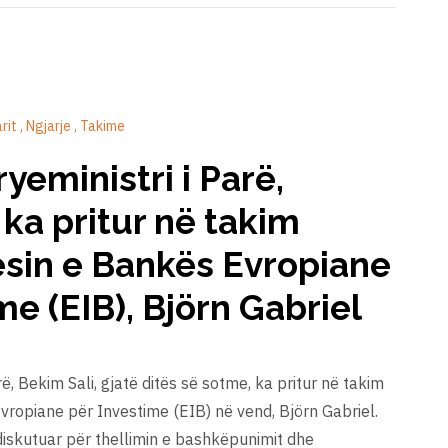
arit
Ngjarje
Takime
eministri i Parë,
 ka pritur në takim
sin e Bankës Evropiane
me (EIB), Björn Gabriel
ë, Bekim Sali, gjatë ditës së sotme, ka pritur në takim
ropiane për Investime (EIB) në vend, Björn Gabriel.
 diskutuar për thellimin e bashkëpunimit dhe