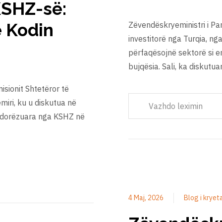
 KSHZ-së:
 Kodin
Zëvendëskryeministri i Par
investitorë nga Turqia, ng
përfaqësojnë sektorë si ene
bujqësia. Sali, ka diskut
isionit Shtetëror të
iri, ku u diskutua në
Vazhdo leximin
ë dorëzuara nga KSHZ në
4 Maj, 2026
Blog i kryet