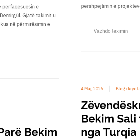
përshpejtimin e projekte
e përfaqësuesin e
emirgül. Gjatë takimit u
okus në përmirësimin e
Vazhdo leximin
4 Maj, 2026
Blog i kryet
Zëvendëskry
Bekim Sali 
 Parë Bekim
nga Turqia