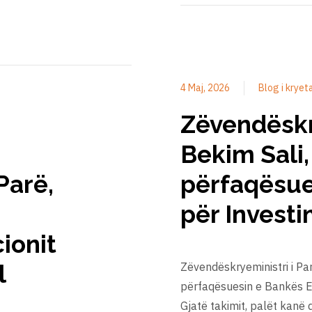
4 Maj, 2026
Blog i kryet
Zëvendëskry
Bekim Sali,
Parë,
përfaqësue
për Investi
ionit
l
Zëvendëskryeministri i Par
përfaqësuesin e Bankës Ev
Gjatë takimit, palët kanë