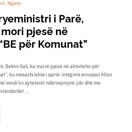
arit
Ngjarje
eministri i Parë,
 mori pjesë në
“BE për Komunat”
ë, Bekim Sali, ka marrë pjesë në aktivitetin për
, ku mesazhi ishte i qartë: integrimi evropian fillon
anë vendi ku qytetarët ndërveprojnë çdo ditë me
 standardet …