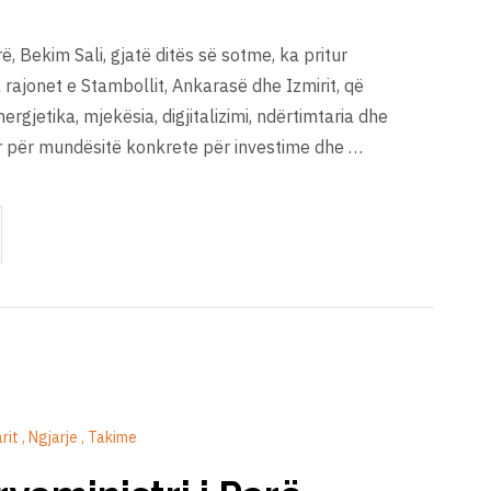
ë, Bekim Sali, gjatë ditës së sotme, ka pritur
a rajonet e Stambollit, Ankarasë dhe Izmirit, që
rgjetika, mjekësia, digjitalizimi, ndërtimtaria dhe
uar për mundësitë konkrete për investime dhe …
arit
Ngjarje
Takime