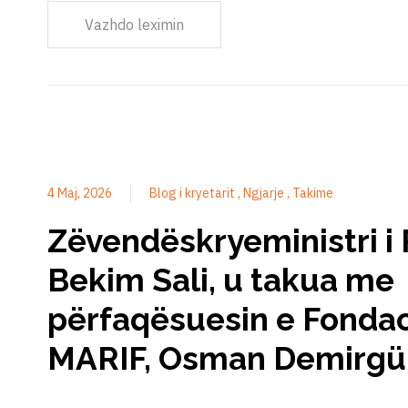
Vazhdo leximin
4 Maj, 2026
Blog i kryetarit
Ngjarje
Takime
Zëvendëskryeministri i 
Bekim Sali, u takua me
përfaqësuesin e Fondac
MARIF, Osman Demirgü