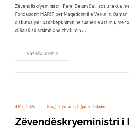
Zëvendëskryeministri i Parë, Bekim Sali, sot u takua m
Fondacionit MARIF për Maqedoninë e Veriut, z. Osman D
diskutua për bashkëpunimin në fushën e arsimit, me f
cilësisë së arsimit dhe zhvillimin …
Vazhdo leximin
4 Maj, 2026
Blog i kryetarit
Ngjarje
Takime
Zëvendëskryeministri i