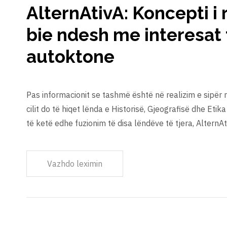
AlternAtivA: Koncepti i r
bie ndesh me interesat
autoktone
Pas informacionit se tashmë është në realizim e sipër mod
cilit do të hiqet lënda e Historisë, Gjeografisë dhe Etika
të ketë edhe fuzionim të disa lëndëve të tjera, AlternA
Vazhdo leximin