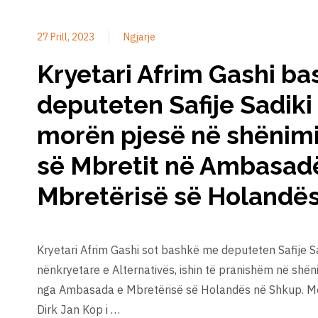
27 Prill, 2023
Ngjarje
Kryetari Afrim Gashi b
deputeten Safije Sadiki
morën pjesë në shënimi
së Mbretit në Ambasad
Mbretërisë së Holandë
Kryetari Afrim Gashi sot bashkë me deputeten Safije Sad
nënkryetare e Alternativës, ishin të pranishëm në shën
nga Ambasada e Mbretërisë së Holandës në Shkup. Me
Dirk Jan Kop i …