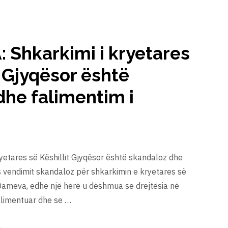
: Shkarkimi i kryetares
t Gjyqësor është
dhe falimentim i
ryetares së Këshillit Gjyqësor është skandaloz dhe
as vendimit skandaloz për shkarkimin e kryetares së
 Dameva, edhe një herë u dëshmua se drejtësia në
alimentuar dhe se …