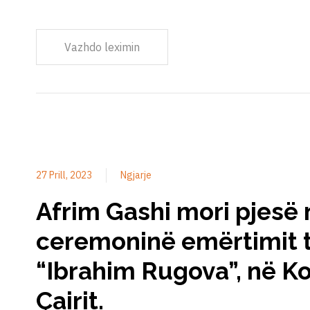
Vazhdo leximin
27 Prill, 2023
Ngjarje
Afrim Gashi mori pjesë 
ceremoninë emërtimit t
“Ibrahim Rugova”, në 
Çairit.