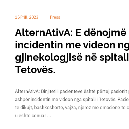
15 Prill, 2023
Press
AlternAtivA: E dënojmë
incidentin me videon nga
gjinekologjisë në spital
Tetovës.
AlternAtivA: Dinjiteti i pacienteve është përtej pasion
ashpër incidentin me videon nga spitali i Tetovës. Paci
të dikujt, bashkëshorte, vajza, njerëz me emocione të 
u është cenuar …