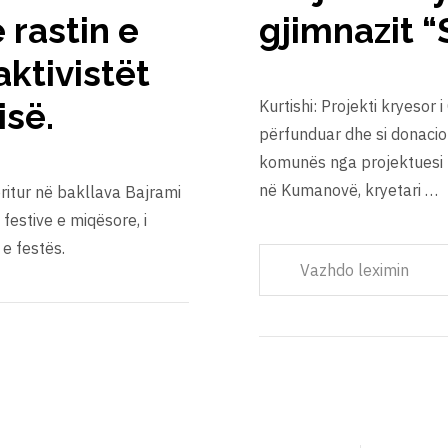
 rastin e
gjimnazit “
aktivistët
isë.
Kurtishi: Projekti kryesor i
përfunduar dhe si donacio
komunës nga projektuesi N
në Kumanovë, kryetari …
 pritur në bakllava Bajrami
festive e miqësore, i
 e festës.
Vazhdo leximin