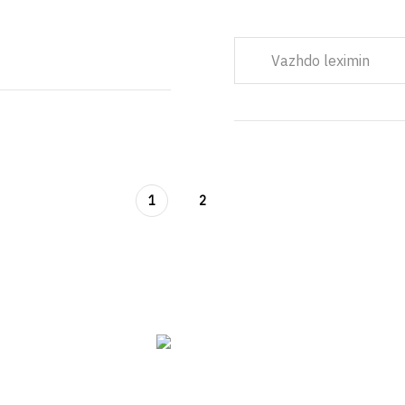
Vazhdo leximin
1
2