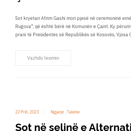
Sot kryetari Afrim Gashi mori pjesë në ceremoninë emë
Rugova", që është bërë në Komunën e Çairit. Ky përurim
prani të Presidentes së Republikës së Kosovës, Vjosa O
Vazhdo leximin
22 Prill, 2023
Ngjarje
Takime
Sot në selinë e Alternat