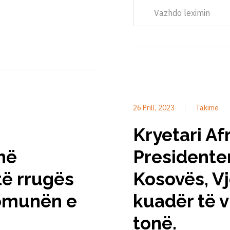
Vazhdo leximin
26 Prill, 2023
Takime
Kryetari Af
në
Presidente
ë rrugës
Kosovës, V
Komunën e
kuadër të v
tonë.