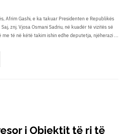
vës, Afrim Gashi, e ka takuar Presidenten e Republikës
Saj, znj. Vjosa Osmani Sadriu, në kuadër të vizitës së
ë me të në këtë takim ishin edhe deputetja, njëherazi …
esor i Objektit të ri të