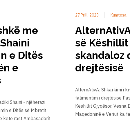
27 Prill, 2023
Kumtesa
ashkë me
AlternAtivA
 Shaini
së Këshilli
n e Ditës
skandaloz 
ën e
drejtësisë
s
AlternAtivA: Shkarkimi i k
falimentim i drejtësisë P
iki Shaini - njëherazi
Këshillit Gjyqësor, Vesna
imin e Ditës së Mbretit
Maqedoninë e Veriut ka f
 këtë rast Ambasadorit