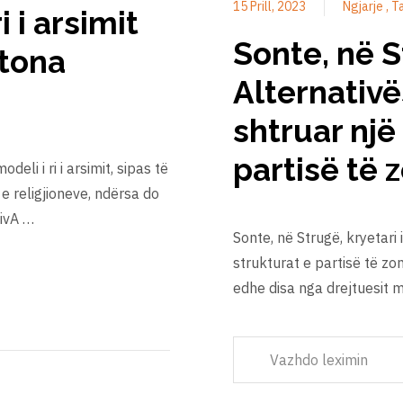
15 Prill, 2023
Ngjarje
T
i i arsimit
Sonte, në S
 tona
Alternativë
shtruar një 
partisë të 
eli i ri i arsimit, sipas të
 e religjioneve, ndërsa do
tivA …
Sonte, në Strugë, kryetari 
strukturat e partisë të zo
edhe disa nga drejtuesit m
Vazhdo leximin