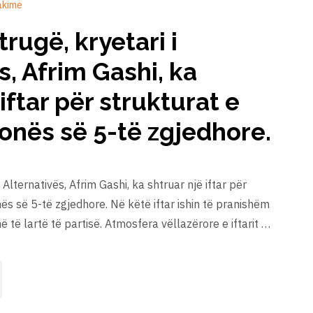
akime
trugë, kryetari i
s, Afrim Gashi, ka
iftar për strukturat e
zonës së 5-të zgjedhore.
i Alternativës, Afrim Gashi, ka shtruar një iftar për
nës së 5-të zgjedhore. Në këtë iftar ishin të pranishëm
ë të lartë të partisë. Atmosfera vëllazërore e iftarit …