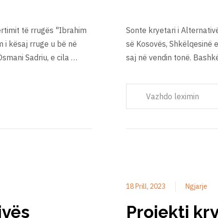
rtimit të rrugës "Ibrahim
Sonte kryetari i Alternati
 i kësaj rruge u bë në
së Kosovës, Shkëlqesinë e 
smani Sadriu, e cila …
saj në vendin tonë. Bashk
Vazhdo leximin
18 Prill, 2023
Ngjarje
ivës
Projekti kry