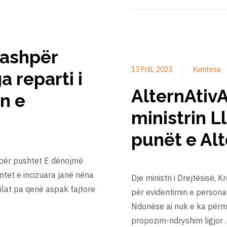
 ashpër
13 Prill, 2023
Kumtesa
 reparti i
AlternAtiv
in e
ministrin 
punët e Alt
it për pushtet E dënojmë
entet e incizuara janë nëna
Dje ministri i Drejtësisë, K
cilat pa qenë aspak fajtore
për evidentimin e persona
Ndonëse ai nuk e ka përm
propozim-ndryshim ligjor