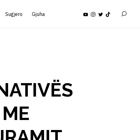
Sugjero
Gjuha
RNATIVËS
 ME
AJRAMIT