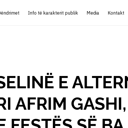
Qëndrimet
Info të karakterit publik
Media
Kontakt
SELINË E ALTE
I AFRIM GASHI,
E FESTËS SË B