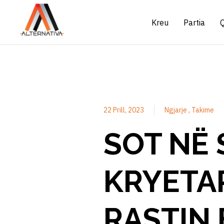
Kreu
Partia
22 Prill, 2023
Ngjarje
Takime
SOT NË 
KRYETAR
RASTIN 