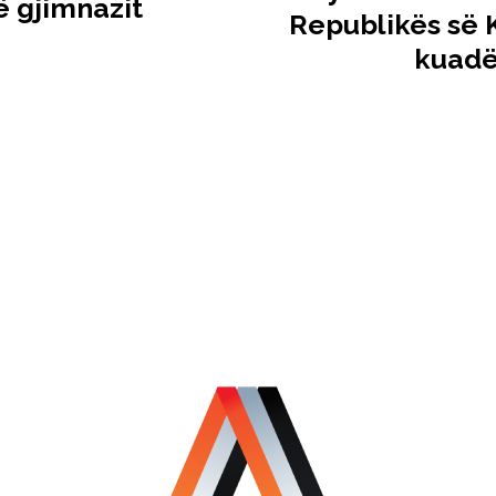
të gjimnazit
Republikës së 
kuadër