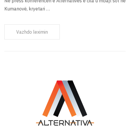
Në press konferencën e Alternativës e cila u mbajt sot në
Kumanovë, kryetari …
Vazhdo leximin