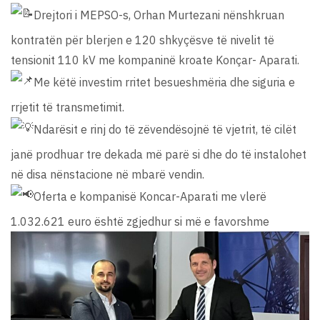
Drejtori i MEPSO-s, Orhan Murtezani nënshkruan
kontratën për blerjen e 120 shkyçësve të nivelit të
tensionit 110 kV me kompaninë kroate Konçar- Aparati.
Me këtë investim rritet besueshmëria dhe siguria e
rrjetit të transmetimit.
Ndarësit e rinj do të zëvendësojnë të vjetrit, të cilët
janë prodhuar tre dekada më parë si dhe do të instalohet
në disa nënstacione në mbarë vendin.
Oferta e kompanisë Koncar-Aparati me vlerë
1.032.621 euro është zgjedhur si më e favorshme