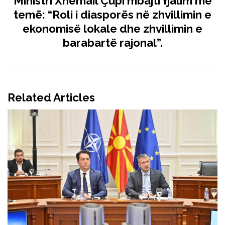
Ministri Xhemail Çupi mbajti fjalim me
temë: “Roli i diasporës në zhvillimin e
ekonomisë lokale dhe zhvillimin e
barabartë rajonal”.
Related Articles