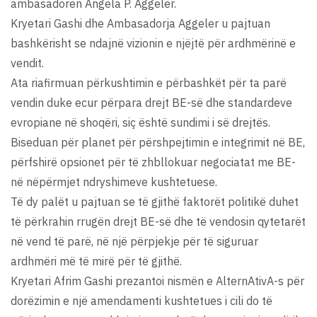
ambasadoren Angela P. Aggeler.
Kryetari Gashi dhe Ambasadorja Aggeler u pajtuan
bashkërisht se ndajnë vizionin e njëjtë për ardhmërinë e
vendit.
Ata riafirmuan përkushtimin e përbashkët për ta parë
vendin duke ecur përpara drejt BE-së dhe standardeve
evropiane në shoqëri, siç është sundimi i së drejtës.
Biseduan për planet për përshpejtimin e integrimit në BE,
përfshirë opsionet për të zhbllokuar negociatat me BE-
në nëpërmjet ndryshimeve kushtetuese.
Të dy palët u pajtuan se të gjithë faktorët politikë duhet
të përkrahin rrugën drejt BE-së dhe të vendosin qytetarët
në vend të parë, në një përpjekje për të siguruar
ardhmëri më të mirë për të gjithë.
Kryetari Afrim Gashi prezantoi nismën e AlternAtivA-s për
dorëzimin e një amendamenti kushtetues i cili do të