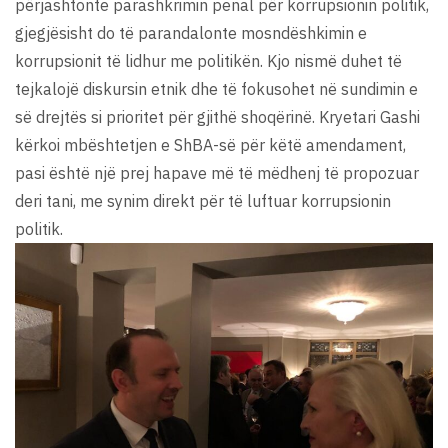
përjashtonte parashkrimin penal për korrupsionin politik,
gjegjësisht do të parandalonte mosndëshkimin e
korrupsionit të lidhur me politikën. Kjo nismë duhet të
tejkalojë diskursin etnik dhe të fokusohet në sundimin e
së drejtës si prioritet për gjithë shoqërinë. Kryetari Gashi
kërkoi mbështetjen e ShBA-së për këtë amendament,
pasi është një prej hapave më të mëdhenj të propozuar
deri tani, me synim direkt për të luftuar korrupsionin
politik.