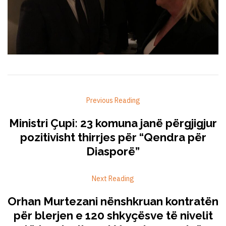
Previous Reading
Ministri Çupi: 23 komuna janë përgjigjur
pozitivisht thirrjes për “Qendra për
Diasporë”
Next Reading
Orhan Murtezani nënshkruan kontratën
për blerjen e 120 shkyçësve të nivelit