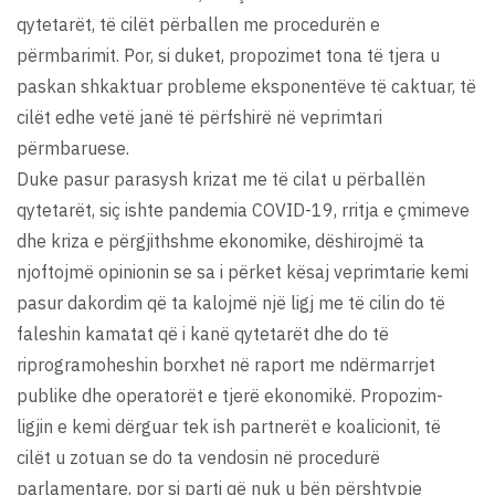
qytetarët, të cilët përballen me procedurën e
përmbarimit. Por, si duket, propozimet tona të tjera u
paskan shkaktuar probleme eksponentëve të caktuar, të
cilët edhe vetë janë të përfshirë në veprimtari
përmbaruese.
Duke pasur parasysh krizat me të cilat u përballën
qytetarët, siç ishte pandemia COVID-19, rritja e çmimeve
dhe kriza e përgjithshme ekonomike, dëshirojmë ta
njoftojmë opinionin se sa i përket kësaj veprimtarie kemi
pasur dakordim që ta kalojmë një ligj me të cilin do të
faleshin kamatat që i kanë qytetarët dhe do të
riprogramoheshin borxhet në raport me ndërmarrjet
publike dhe operatorët e tjerë ekonomikë. Propozim-
ligjin e kemi dërguar tek ish partnerët e koalicionit, të
cilët u zotuan se do ta vendosin në procedurë
parlamentare, por si parti që nuk u bën përshtypje