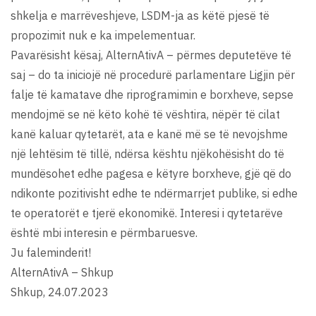
shkelja e marrëveshjeve, LSDM-ja as këtë pjesë të
propozimit nuk e ka impelementuar.
Pavarësisht kësaj, AlternAtivA – përmes deputetëve të
saj – do ta iniciojë në procedurë parlamentare Ligjin për
falje të kamatave dhe riprogramimin e borxheve, sepse
mendojmë se në këto kohë të vështira, nëpër të cilat
kanë kaluar qytetarët, ata e kanë më se të nevojshme
një lehtësim të tillë, ndërsa kështu njëkohësisht do të
mundësohet edhe pagesa e këtyre borxheve, gjë që do
ndikonte pozitivisht edhe te ndërmarrjet publike, si edhe
te operatorët e tjerë ekonomikë. Interesi i qytetarëve
është mbi interesin e përmbaruesve.
Ju faleminderit!
AlternAtivA – Shkup
Shkup, 24.07.2023