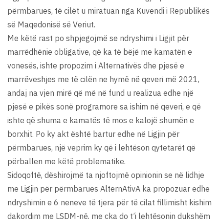
përmbarues, të cilët u miratuan nga Kuvendi i Republikës
së Maqedonisë së Veriut.
Me këtë rast po shpjegojmë se ndryshimi i Ligjit për
marrëdhënie obligative, që ka të bëjë me kamatën e
vonesës, ishte propozim i Alternativës dhe pjesë e
marrëveshjes me të cilën ne hymë në qeveri më 2021,
andaj na vjen mirë që më në fund u realizua edhe një
pjesë e pikës sonë programore sa ishim në qeveri, e që
ishte që shuma e kamatës të mos e kalojë shumën e
borxhit. Po ky akt është bartur edhe në Ligjin për
përmbarues, një veprim ky që i lehtëson qytetarët që
përballen me këtë problematike.
Sidoqoftë, dëshirojmë ta njoftojmë opinionin se në lidhje
me Ligjin për përmbarues AlternAtivA ka propozuar edhe
ndryshimin e 6 neneve të tjera për të cilat fillimisht kishim
dakordim me LSDM-në, me çka do t’i lehtësonin dukshëm