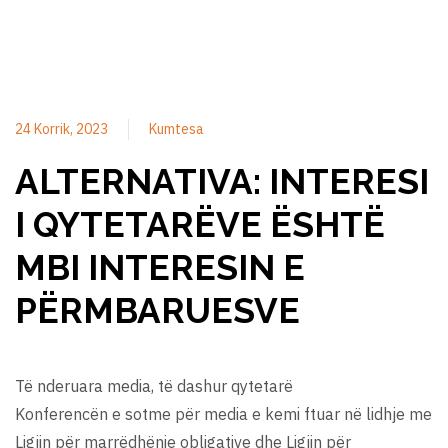
24 Korrik, 2023
Kumtesa
ALTERNATIVA: INTERESI
I QYTETARËVE ËSHTË
MBI INTERESIN E
PËRMBARUESVE
Të nderuara media, të dashur qytetarë
Konferencën e sotme për media e kemi ftuar në lidhje me
Ligjin për marrëdhënie obligative dhe Ligjin për