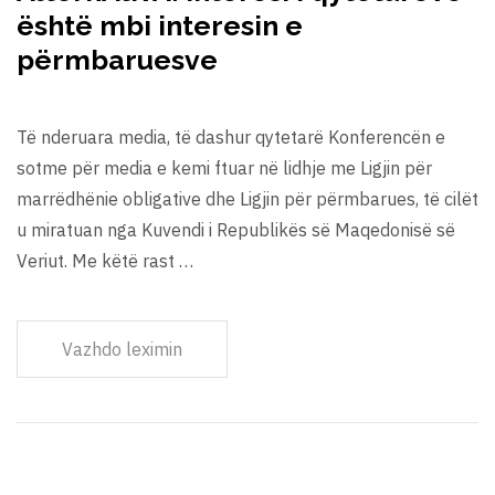
është mbi interesin e
përmbaruesve
Të nderuara media, të dashur qytetarë Konferencën e
sotme për media e kemi ftuar në lidhje me Ligjin për
marrëdhënie obligative dhe Ligjin për përmbarues, të cilët
u miratuan nga Kuvendi i Republikës së Maqedonisë së
Veriut. Me këtë rast …
Vazhdo leximin