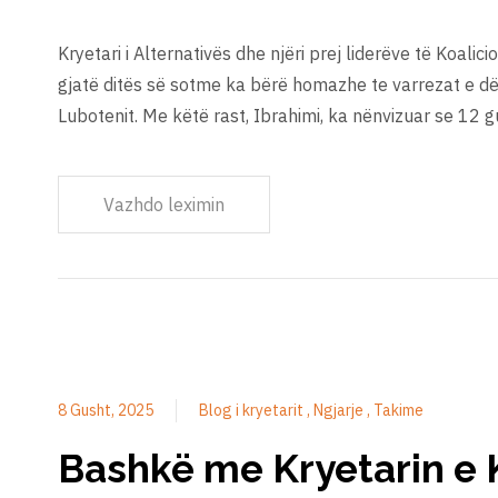
Kryetari i Alternativës dhe njëri prej liderëve të Koalici
gjatë ditës së sotme ka bërë homazhe te varrezat e 
Lubotenit. Me këtë rast, Ibrahimi, ka nënvizuar se 12 gu
Vazhdo leximin
8 Gusht, 2025
Blog i kryetarit
Ngjarje
Takime
Bashkë me Kryetarin e 