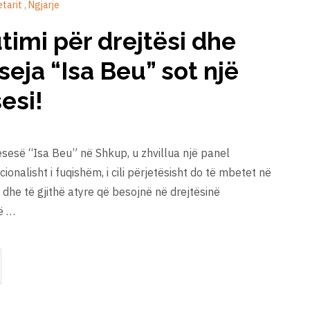
etarit
Ngjarje
timi për drejtësi dhe
seja “Isa Beu” sot një
esi!
sesë “Isa Beu” në Shkup, u zhvillua një panel
onalisht i fuqishëm, i cili përjetësisht do të mbetet në
dhe të gjithë atyre që besojnë në drejtësinë
në …