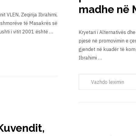
madhe në 
onit VLEN, Zeqirija Ibrahimi,
dëshmorëve të Masakrës së
shti i vitit 2001 është …
Kryetari i Alternativës dhe
pjesë në promovimin e çe
gjendet në kuadër të kompl
Ibrahimi …
Vazhdo leximin
Kuvendit,