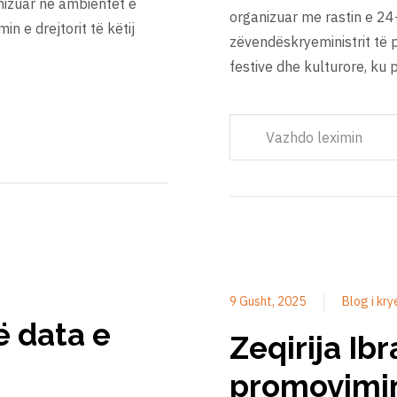
nizuar në ambientet e
organizuar me rastin e 24-
in e drejtorit të këtij
zëvendëskryeministrit të p
festive dhe kulturore, ku
Vazhdo leximin
9 Gusht, 2025
Blog i kry
ë data e
Zeqirija Ib
promovimin