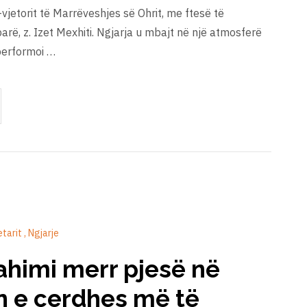
vjetorit të Marrëveshjes së Ohrit, me ftesë të
arë, z. Izet Mexhiti. Ngjarja u mbajt në një atmosferë
 performoi …
etarit
Ngjarje
rahimi merr pjesë në
 e çerdhes më të