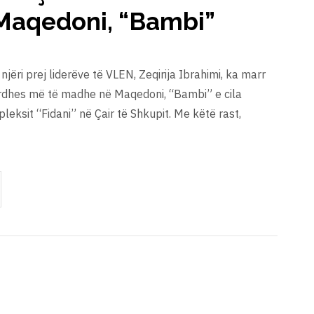
Maqedoni, “Bambi”
 njëri prej liderëve të VLEN, Zeqirija Ibrahimi, ka marr
rdhes më të madhe në Maqedoni, “Bambi” e cila
eksit “Fidani” në Çair të Shkupit. Me këtë rast,