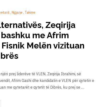
ryetarit
Ngjarje
Takime
lternativës, Zeqirija
ë bashku me Afrim
Fisnik Melën vizituan
ibrës
 njëri prej liderëve të VLEN, Zeqirija Ibrahimi, së
endit, Afrim Gashi dhe kandidatin e VLEN për qytetin e
uan me qytetarët e qytetit të Dibrës, ku prej se …