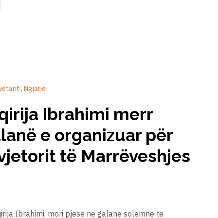
ryetarit
Ngjarje
qirija Ibrahimi merr
lanë e organizuar për
vjetorit të Marrëveshjes
qirija Ibrahimi, mori pjesë në galanë solemne të