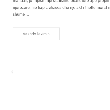
mandati, jo thjesht një statistikë buxhetore apo projekt
njerëzore, një hap civilizues dhe një akt i thellë moral 
shumë …
Vazhdo leximin