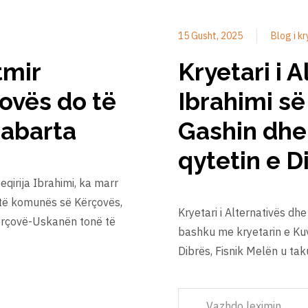
15 Gusht, 2025
Blog i k
tmir
Kryetari i A
ovës do të
Ibrahimi s
rabarta
Gashin dhe 
qytetin e D
Zeqirija Ibrahimi, ka marr
 të komunës së Kërçovës,
Kryetari i Alternativës dhe
Kërçovë-Uskanën tonë të
bashku me kryetarin e Kuv
Dibrës, Fisnik Melën u tak
Vazhdo leximin