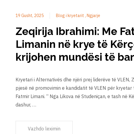
19 Gusht, 2025
Blog i kryetarit
Ngjarje
Zeqirija Ibrahimi: Me Fa
Limanin në krye të Kërç
krijohen mundësi të ba
Kryetari i Alternativës dhe njëri prej liderëve të VLEN, 
pjesë në promovimin e kandidatit të VLEN për kryetar
Fatmir Limani. “ Nga Likova në Studeniçan, e tash në 
dashur, …
Vazhdo leximin