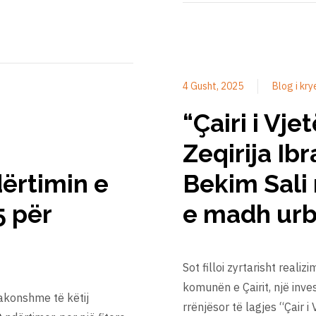
4 Gusht, 2025
Blog i kry
“Çairi i Vjet
Zeqirija Ib
dërtimin e
Bekim Sali 
5 për
e madh ur
Sot filloi zyrtarisht reali
komunën e Çairit, një inv
akonshme të këtij
rrënjësor të lagjes “Çair i