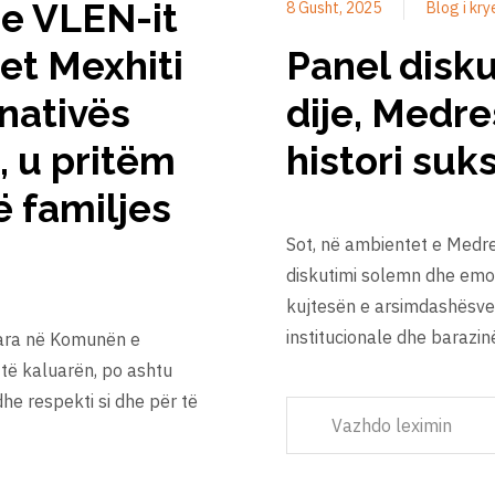
 e VLEN-it
8 Gusht, 2025
Blog i kry
zet Mexhiti
Panel disku
rnativës
dije, Medre
, u pritëm
histori suks
ë familjes
Sot, në ambientet e Medre
diskutimi solemn dhe emoci
kujtesën e arsimdashësve 
institucionale dhe barazi
uara në Komunën e
të kaluarën, po ashtu
he respekti si dhe për të
Vazhdo leximin