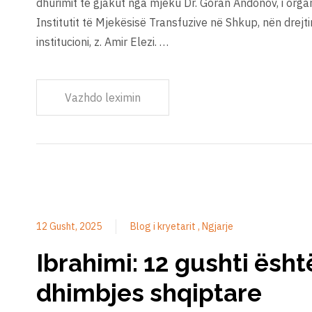
dhurimit të gjakut nga mjeku Dr. Goran Andonov, i orga
Institutit të Mjekësisë Transfuzive në Shkup, nën drejtim
institucioni, z. Amir Elezi. …
Vazhdo leximin
12 Gusht, 2025
Blog i kryetarit
Ngjarje
Ibrahimi: 12 gushti ësht
dhimbjes shqiptare