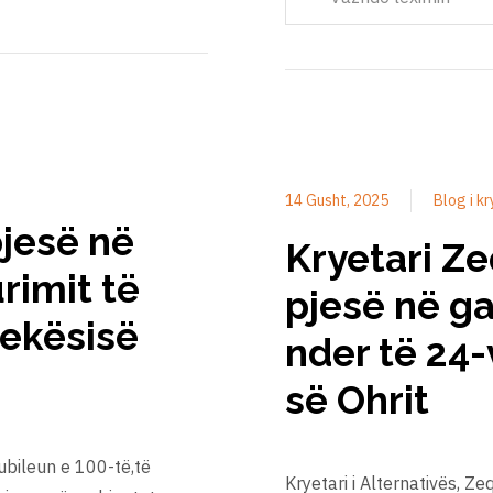
14 Gusht, 2025
Blog i k
pjesë në
Kryetari Ze
rimit të
pjesë në ga
jekësisë
nder të 24-
së Ohrit
 jubileun e 100-të,të
Kryetari i Alternativës, Ze