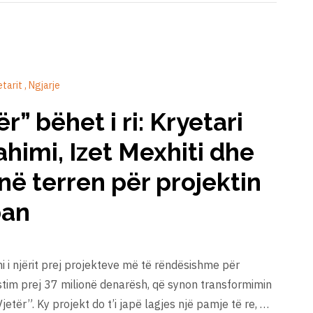
etarit
Ngjarje
ër” bëhet i ri: Kryetari
rahimi, Izet Mexhiti dhe
në terren për projektin
ban
zimi i njërit prej projekteve më të rëndësishme për
estim prej 37 milionë denarësh, që synon transformimin
 Vjetër”. Ky projekt do t’i japë lagjes një pamje të re, …