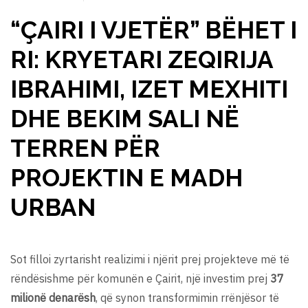
“ÇAIRI I VJETËR” BËHET I
RI: KRYETARI ZEQIRIJA
IBRAHIMI, IZET MEXHITI
DHE BEKIM SALI NË
TERREN PËR
PROJEKTIN E MADH
URBAN
Sot filloi zyrtarisht realizimi i njërit prej projekteve më të
rëndësishme për komunën e Çairit, një investim prej
37
milionë denarësh
, që synon transformimin rrënjësor të