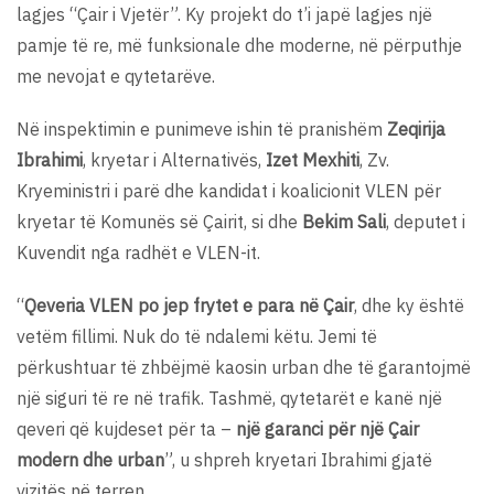
lagjes “Çair i Vjetër”. Ky projekt do t’i japë lagjes një
pamje të re, më funksionale dhe moderne, në përputhje
me nevojat e qytetarëve.
Në inspektimin e punimeve ishin të pranishëm
Zeqirija
Ibrahimi
, kryetar i Alternativës,
Izet Mexhiti
, Zv.
Kryeministri i parë dhe kandidat i koalicionit VLEN për
kryetar të Komunës së Çairit, si dhe
Bekim Sali
, deputet i
Kuvendit nga radhët e VLEN-it.
“
Qeveria VLEN po jep frytet e para në Çair
, dhe ky është
vetëm fillimi. Nuk do të ndalemi këtu. Jemi të
përkushtuar të zhbëjmë kaosin urban dhe të garantojmë
një siguri të re në trafik. Tashmë, qytetarët e kanë një
qeveri që kujdeset për ta –
një garanci për një Çair
modern dhe urban
”, u shpreh kryetari Ibrahimi gjatë
vizitës në terren.