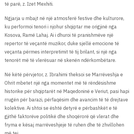
të parë, z. Izet Mexhiti.
Ngjarja u mbajt në një atmosferë festive dhe kulturore,
ku performoi tenori i njohur shqiptar me origjinë nga
Kosova, Ramë Lahaj. Ai i dhuroi të pranishmëve një
repertor të veçantë muzikor, duke sjellë emocione të
veçanta përmes interpretimit të tij brilant, si një nga
tenorët më të vlerësuar në skenën ndërkombëtare.
Në këtë përvjetor, z. Ibrahimi theksoi se Marrëveshja e
Ohrit mbetet një nga momentet më të rëndësishme
historike për shqiptarët në Maqedoninë e Veriut, pasi hapi
rrugën për barazi, përfaqësim dhe avancim të të drejtave
kolektive. Ai shtoi se është detyrë e përbashkët e të
gjithë faktorëve politikë dhe shoqërorë që vlerat dhe
fryma e kësaj marrëveshjeje të ruhen dhe të zhvillohen
më tej.