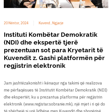
20 Nëntor, 2024
Kuvend
Ngjarje
Instituti Kombëtar Demokratik
(NDI) dhe ekspertë tjerë
prezentuan sot para Kryetarit të
Kuvendit z. Gashi platformën për
regjistrin elektronik
Jam jashtëzakonisht i kënaqur nga takimi që realizova
me përfaqësues të Institutit Kombëtar Demokratik (NDI)
dhe ekspertët, ku u prezantua platforma për regjistrin
elektronik (www.registar.sobranie.mk), një mjet i ri që do
të shërbejë si urë lidhëse mes Kuvendit dhe shoqërisë …