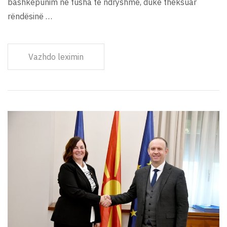
bashkëpunim në fusha të ndryshme, duke theksuar
rëndësinë …
Vazhdo leximin