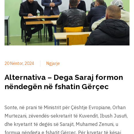
20 Nëntor, 2024
Ngjarje
Alternativa – Dega Saraj formon
nëndegën në fshatin Gërçec
Sonte, në prani të Ministrit për Çështje Evropiane, Orhan
Murtezani, zëvendës-sekretarit të Kuvendit, Ibush Jusufi,
dhe kryetarit të degës së Sarajit, Muhamed Zenuni, u
formua nëndega e fshatit Gërçec. Për kryetar të kësaj