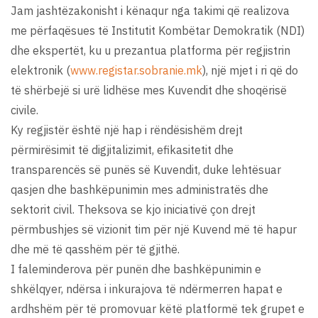
Jam jashtëzakonisht i kënaqur nga takimi që realizova
me përfaqësues të Institutit Kombëtar Demokratik (NDI)
dhe ekspertët, ku u prezantua platforma për regjistrin
elektronik (
www.registar.sobranie.mk
), një mjet i ri që do
të shërbejë si urë lidhëse mes Kuvendit dhe shoqërisë
civile.
Ky regjistër është një hap i rëndësishëm drejt
përmirësimit të digjitalizimit, efikasitetit dhe
transparencës së punës së Kuvendit, duke lehtësuar
qasjen dhe bashkëpunimin mes administratës dhe
sektorit civil. Theksova se kjo iniciativë çon drejt
përmbushjes së vizionit tim për një Kuvend më të hapur
dhe më të qasshëm për të gjithë.
I faleminderova për punën dhe bashkëpunimin e
shkëlqyer, ndërsa i inkurajova të ndërmerren hapat e
ardhshëm për të promovuar këtë platformë tek grupet e