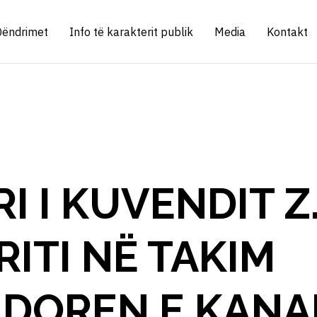
Qëndrimet
Info të karakterit publik
Media
Kontakt
I I KUVENDIT Z
RITI NË TAKIM
DOREN E KANA