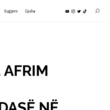
Sugjero
Gjuha
. AFRIM
DASË NË