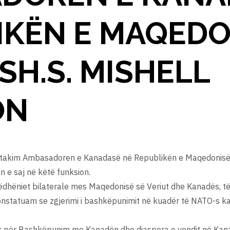
IKËN E MAQEDO
 SH.S. MISHELL
ON
 takim Ambasadoren e Kanadasë në Republikën e Maqedonisë s
n e saj në këtë funksion.
dhëniet bilaterale mes Maqedonisë së Veriut dhe Kanadës, të 
onstatuam se zgjerimi i bashkëpunimit në kuadër të NATO-s ka 
 për Bashkëpunim me Kanadën dhe diaspora e vendit në Kanad