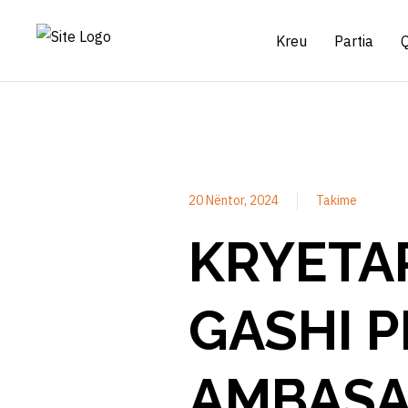
Kreu
Partia
20 Nëntor, 2024
Takime
KRYETAR
GASHI P
AMBASA