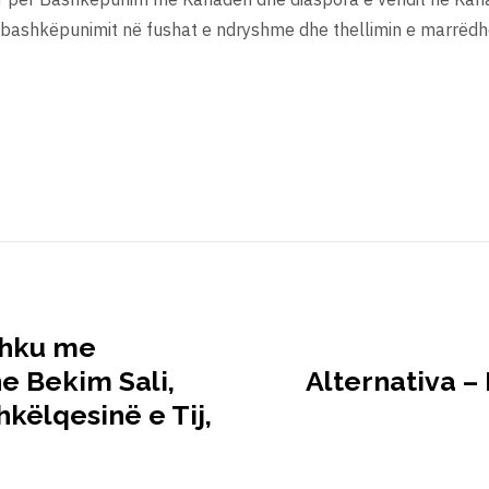
e bashkëpunimit në fushat e ndryshme dhe thellimin e marrëd
ashku me
he Bekim Sali,
Alternativa 
këlqesinë e Tij,