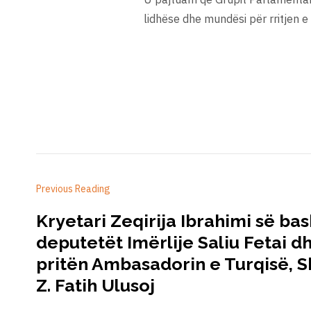
lidhëse dhe mundësi për rritjen 
Previous Reading
Kryetari Zeqirija Ibrahimi së b
deputetët Imërlije Saliu Fetai d
pritën Ambasadorin e Turqisë, Sh
Z. Fatih Ulusoj