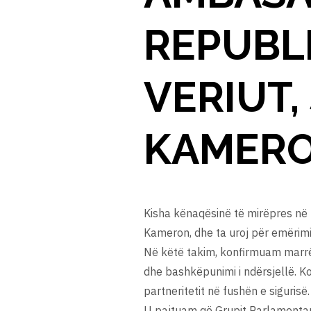
REPUBL
VERIUT,
KAMER
Kisha kënaqësinë të mirëpres në
Kameron, dhe ta uroj për emërimi
Në këtë takim, konfirmuam marrë
dhe bashkëpunimi i ndërsjellë. K
partneritetit në fushën e sigurisë.
U pajtuam që Grupit Parlamentar