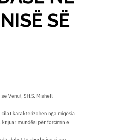
NISË SË
ë Veriut, SH.S. Mishell
cilat karakterizohen nga miqësia
krijuar mundësi për forcimin e
ë, duhet të shërbejnë si urë