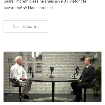
Gashi - morëm pjesë në shënimin e 33-vjetorit të
pavarësisë së Maqedonisë së …
Vazhdo leximin