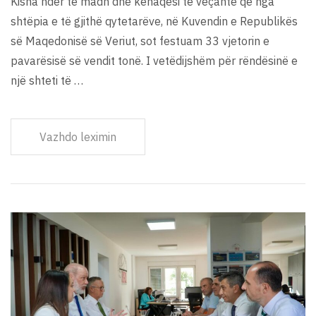
Kisha nder të madh dhe kënaqësi të veçantë që nga
shtëpia e të gjithë qytetarëve, në Kuvendin e Republikës
së Maqedonisë së Veriut, sot festuam 33 vjetorin e
pavarësisë së vendit tonë. I vetëdijshëm për rëndësinë e
një shteti të …
Vazhdo leximin