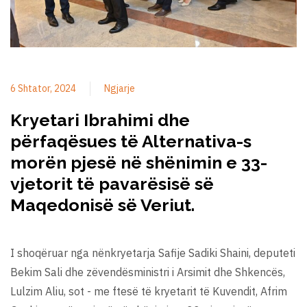
6 Shtator, 2024
Ngjarje
Kryetari Ibrahimi dhe
përfaqësues të Alternativa-s
morën pjesë në shënimin e 33-
vjetorit të pavarësisë së
Maqedonisë së Veriut.
I shoqëruar nga nënkryetarja Safije Sadiki Shaini, deputeti
Bekim Sali dhe zëvendësministri i Arsimit dhe Shkencës,
Lulzim Aliu, sot - me ftesë të kryetarit të Kuvendit, Afrim