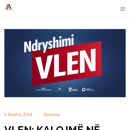
6 Shtator, 2024
Kumtesa
VLEN: KALOJMË NË