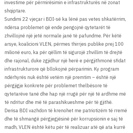
investime për përmirësimin e infrastrukturës në zonat
shqiptare.
Sundimi 22 vjeçar i BDI-së ka lënë pas vetes shkatërrim,
ndërsa problemet që ende pengojnë qytetarët të
zhvillojnë një jetë normale janë të pafundme. Për këtë
arsye, koalicioni VLEN, përmes thirrjes publike prej 100
milionë euro, ka për qëllim të sigurojë zhvillim të drejtë
dhe rajonal, duke zgjidhur një herë e përgjithmonë sfidat
infrastrukturore që bllokojnë përparimin. Ky program
ndërhyrës nuk është vetëm një premtim – është një
përgjigje konkrete për problemet thelbësore të
qytetarëve tanë dhe hap një rrugë për një të ardhme më
të ndritur dhe më të parashikueshme për të gjithë.
Derisa BDI vazhdon të krenohet me patriotizëm të rremë
dhe të shmangë përgjegjësinë për korrupsionin e saj të
madh, VLEN është këtu për të realizuar atë që ata kurrë