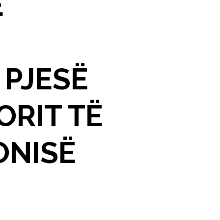
E
 PJESË
ORIT TË
ONISË