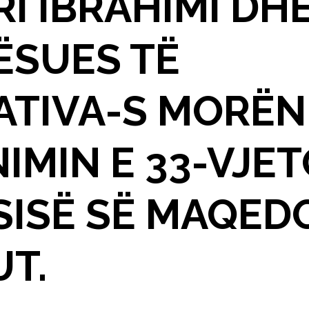
I IBRAHIMI DH
ËSUES TË
ATIVA-S MORËN
IMIN E 33-VJET
SISË SË MAQED
UT.