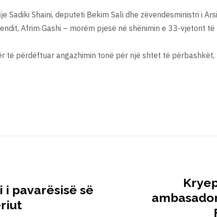
e Sadiki Shaini, deputeti Bekim Sali dhe zëvendësministri i Ars
uvendit, Afrim Gashi – morëm pjesë në shënimin e 33-vjetorit t
ër të përdëftuar angazhimin tonë për një shtet të përbashkët,
Kryep
i i pavarësisë së
ambasador
riut