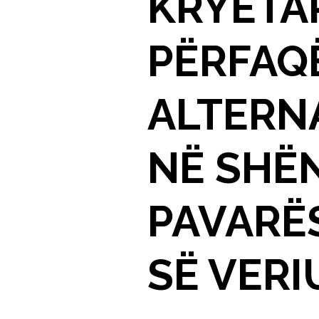
KRYETAR
PËRFAQ
ALTERN
NË SHËN
PAVARË
SË VERI