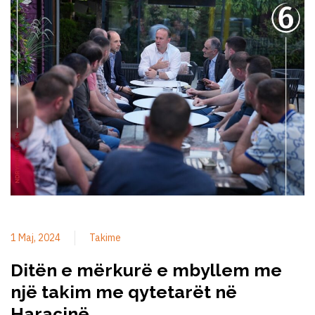
1 Maj, 2024
Takime
Ditën e mërkurë e mbyllem me
një takim me qytetarët në
Haraçinë.