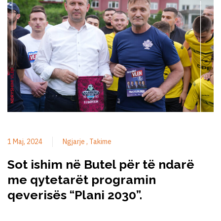
1 Maj, 2024
Ngjarje
Takime
Sot ishim në Butel për të ndarë
me qytetarët programin
qeverisës “Plani 2030”.