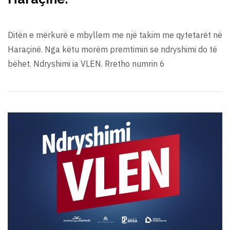
Ditën e mërkurë e mbyllem me një takim me qytetarët në
Haraçinë. Nga këtu morëm premtimin se ndryshimi do të
bëhet. Ndryshimi ia VLEN. Rretho numrin 6