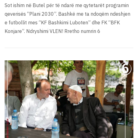
Sot ishim në Butel për të ndarë me qytetarët programin
qeverisës “Plani 2030”. Bashkë me ta ndoqëm ndeshjen
e futbollit mes “KF Bashkimi Luboten” dhe FK “BFK
Konjare”. Ndryshimi VLEN! Rretho numrin 6