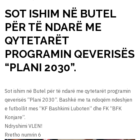
SOT ISHIM NË BUTEL
PËR TË NDARË ME
QYTETARËT
PROGRAMIN QEVERISËS
“PLANI 2030”.
Sot ishim në Butel për të ndarë me qytetarët programin
qeverisës “Plani 2030”. Bashkë me ta ndoqëm ndeshjen
e futbollit mes “KF Bashkimi Luboten” dhe FK “BFK
Konjare”.
Ndryshimi VLEN!
Rretho numrin 6