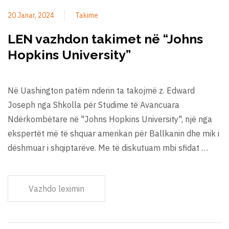
20 Janar, 2024
Takime
LEN vazhdon takimet në “Johns
Hopkins University”
Në Uashington patëm nderin ta takojmë z. Edward
Joseph nga Shkolla për Studime të Avancuara
Ndërkombëtare në "Johns Hopkins University", një nga
ekspertët më të shquar amerikan për Ballkanin dhe mik i
dëshmuar i shqiptarëve. Me të diskutuam mbi sfidat …
Vazhdo leximin