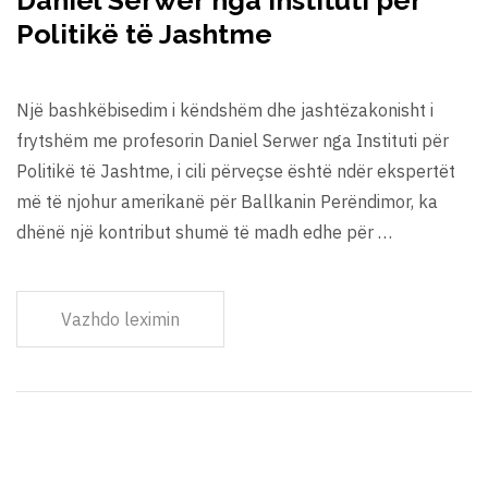
Daniel Serwer nga Instituti për
Politikë të Jashtme
Një bashkëbisedim i këndshëm dhe jashtëzakonisht i
frytshëm me profesorin Daniel Serwer nga Instituti për
Politikë të Jashtme, i cili përveçse është ndër ekspertët
më të njohur amerikanë për Ballkanin Perëndimor, ka
dhënë një kontribut shumë të madh edhe për …
Vazhdo leximin