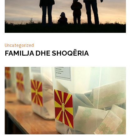
Uncategorized
FAMILJA DHE SHOQËRIA