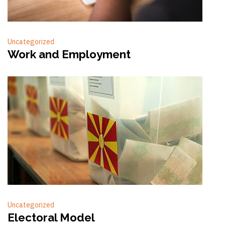
Uncategorized
Work and Employment
Uncategorized
Electoral Model