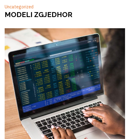
Uncategorized
MODELI ZGJEDHOR