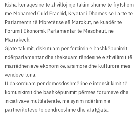
Kisha kënaqësinë të zhvilloj një takim shumë të frytshëm
me Mohamed Ould Erachid, Kryetar i Dhomës së Lartë të
Parlamentit të Mbretërisë së Marokut, në kuadër të
Forumit Ekonomik Parlamentar të Mesdheut, në
Marrakech.
Gjatë takimit, diskutuam për forcimin e bashkëpunimit
ndërparlamentar dhe theksuam rëndësinë e zhvillimit të
marrëdhënieve ekonomike, arsimore dhe kulturore mes
vendeve tona.
U dakorduam për domosdoshmërinë e intensifikimit të
komunikimit dhe bashkëpunimit përmes forumeve dhe
iniciativave multilaterale, me synim ndërtimin e
partneriteteve të qëndrueshme dhe afatgjata.