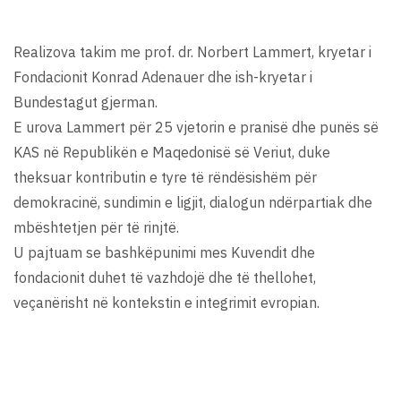
Realizova takim me prof. dr. Norbert Lammert, kryetar i
Fondacionit Konrad Adenauer dhe ish-kryetar i
Bundestagut gjerman.
E urova Lammert për 25 vjetorin e pranisë dhe punës së
KAS në Republikën e Maqedonisë së Veriut, duke
theksuar kontributin e tyre të rëndësishëm për
demokracinë, sundimin e ligjit, dialogun ndërpartiak dhe
mbështetjen për të rinjtë.
U pajtuam se bashkëpunimi mes Kuvendit dhe
fondacionit duhet të vazhdojë dhe të thellohet,
veçanërisht në kontekstin e integrimit evropian.