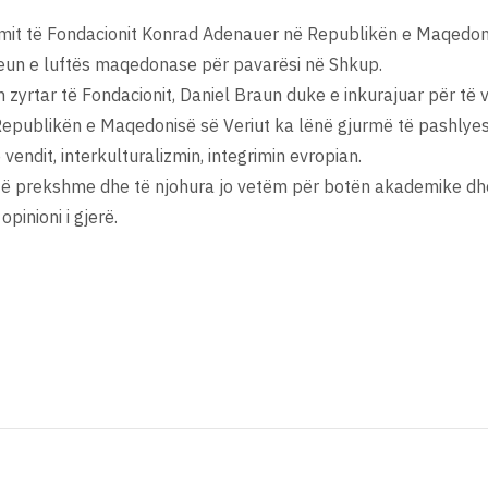
limit të Fondacionit Konrad Adenauer në Republikën e Maqedon
eun e luftës maqedonase për pavarësi në Shkup.
zyrtar të Fondacionit, Daniel Braun duke e inkurajuar për të 
epublikën e Maqedonisë së Veriut ka lënë gjurmë të pashlyes
endit, interkulturalizmin, integrimin evropian.
 të prekshme dhe të njohura jo vetëm për botën akademike dhe 
opinioni i gjerë.