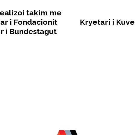
realizoi takim me
ar i Fondacionit
Kryetari i Kuve
r i Bundestagut