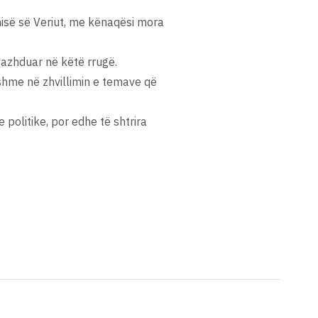
isë së Veriut, me kënaqësi mora
vazhduar në këtë rrugë.
hme në zhvillimin e temave që
politike, por edhe të shtrira