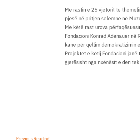
Me rastin e 25 vjetorit të theme
pjesë në pritjen solemne në Muz
Me këtë rast urova përfaqësuesin 
Fondacioni Konrad Adenauer në R
kanë për qëllim demokratizimin e v
Projektet e këtij Fondacioni janë
gjerësisht nga nxënësit e deri tek 
Previous Reading