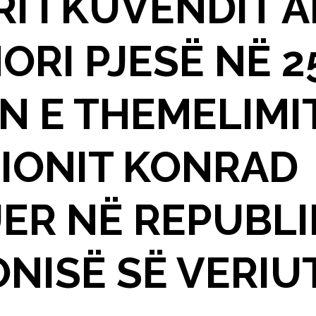
I I KUVENDIT 
ORI PJESË NË 2
N E THEMELIMI
IONIT KONRAD
ER NË REPUBLI
NISË SË VERIU