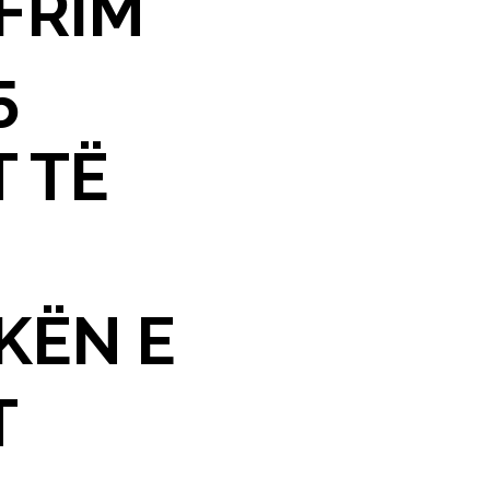
AFRIM
5
T TË
KËN E
T