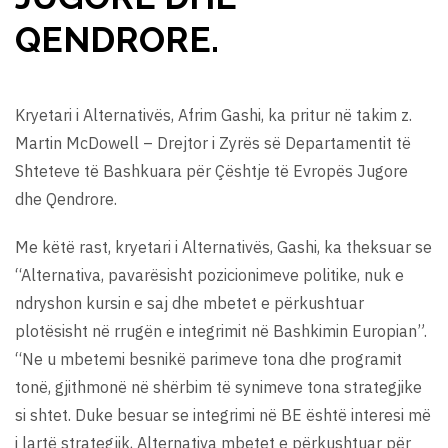
QENDRORE.
Kryetari i Alternativës, Afrim Gashi, ka pritur në takim z.
Martin McDowell – Drejtor i Zyrës së Departamentit të
Shteteve të Bashkuara për Çështje të Evropës Jugore
dhe Qendrore.
Me këtë rast, kryetari i Alternativës, Gashi, ka theksuar se
“Alternativa, pavarësisht pozicionimeve politike, nuk e
ndryshon kursin e saj dhe mbetet e përkushtuar
plotësisht në rrugën e integrimit në Bashkimin Europian”.
“Ne u mbetemi besnikë parimeve tona dhe programit
tonë, gjithmonë në shërbim të synimeve tona strategjike
si shtet. Duke besuar se integrimi në BE është interesi më
i lartë strategjik, Alternativa mbetet e përkushtuar për