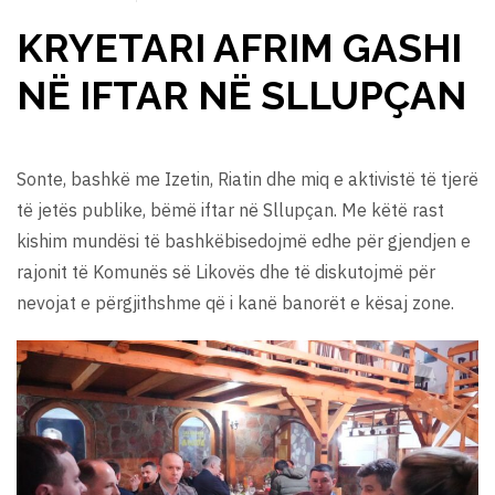
KRYETARI AFRIM GASHI
NË IFTAR NË SLLUPÇAN
Sonte, bashkë me Izetin, Riatin dhe miq e aktivistë të tjerë
të jetës publike, bëmë iftar në Sllupçan. Me këtë rast
kishim mundësi të bashkëbisedojmë edhe për gjendjen e
rajonit të Komunës së Likovës dhe të diskutojmë për
nevojat e përgjithshme që i kanë banorët e kësaj zone.