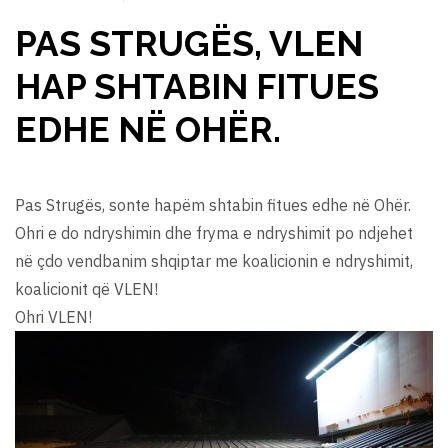
PAS STRUGËS, VLEN
HAP SHTABIN FITUES
EDHE NË OHËR.
Pas Strugës, sonte hapëm shtabin fitues edhe në Ohër.
Ohri e do ndryshimin dhe fryma e ndryshimit po ndjehet
në çdo vendbanim shqiptar me koalicionin e ndryshimit,
koalicionit që VLEN!
Ohri VLEN!