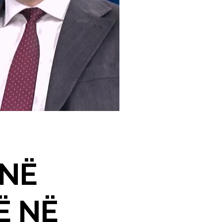
 NË
Ë NË