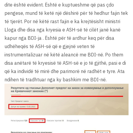
dite është evident. Është e kuptueshme që pas çdo
pengese, mund të ketë një dëshirë për të hedhur fajin tek
të tjerët. Por në këtë rast fajin e ka krejtësisht ministri
Lloga dhe disa nga kryesia e ASH-së të cilët janë kanë
kapur nga BDI-ja . Është për të ardhur keq për disa
udhëheqës të ASH-së që e gjejnë veten të
instrumentalizuar në këtë aleancë me BDI-në. Po them
disa anëtarë të kryesisë të ASH-së e jo të gjithë, pasi e di
që ka individë të mirë dhe parimorë në radhët e tyre. Ata
ndihen të tradhtuar nga ky bashkim me BDI-në.