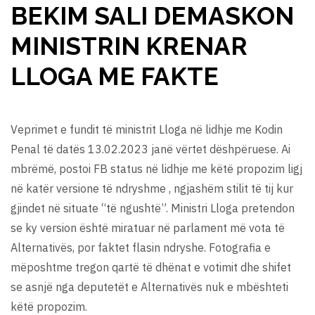
BEKIM SALI DEMASKON
MINISTRIN KRENAR
LLOGA ME FAKTE
Veprimet e fundit të ministrit Lloga në lidhje me Kodin
Penal të datës 13.02.2023 janë vërtet dëshpëruese. Ai
mbrëmë, postoi FB status në lidhje me këtë propozim ligj
në katër versione të ndryshme , ngjashëm stilit të tij kur
gjindet në situate “të ngushtë”. Ministri Lloga pretendon
se ky version është miratuar në parlament më vota të
Alternativës, por faktet flasin ndryshe. Fotografia e
mëposhtme tregon qartë të dhënat e votimit dhe shifet
se asnjë nga deputetët e Alternativës nuk e mbështeti
këtë propozim.