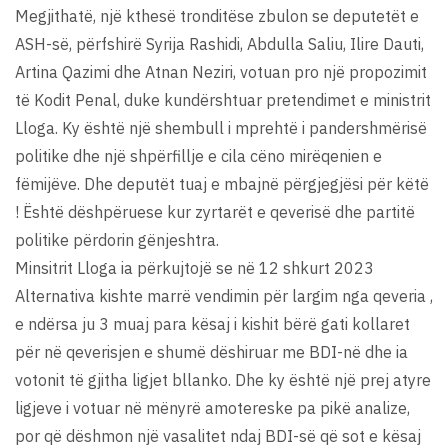
Megjithatë, një kthesë tronditëse zbulon se deputetët e
ASH-së, përfshirë Syrija Rashidi, Abdulla Saliu, Ilire Dauti,
Artina Qazimi dhe Atnan Neziri, votuan pro një propozimit
të Kodit Penal, duke kundërshtuar pretendimet e ministrit
Lloga. Ky është një shembull i mprehtë i pandershmërisë
politike dhe një shpërfillje e cila cëno mirëqenien e
fëmijëve. Dhe deputët tuaj e mbajnë përgjegjësi për këtë
! Është dëshpëruese kur zyrtarët e qeverisë dhe partitë
politike përdorin gënjeshtra.
Minsitrit Lloga ia përkujtojë se në 12 shkurt 2023
Alternativa kishte marrë vendimin për largim nga qeveria ,
e ndërsa ju 3 muaj para kësaj i kishit bërë gati kollaret
për në qeverisjen e shumë dëshiruar me BDI-në dhe ia
votonit të gjitha ligjet bllanko. Dhe ky është një prej atyre
ligjeve i votuar në mënyrë amotereske pa pikë analize,
por që dëshmon një vasalitet ndaj BDI-së që sot e kësaj