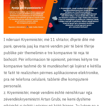
I nderuari Kryeministër, më 11 shtator, dhjetë ditë më
parë, qeveria juaj ka marrë vendim për të bërë thirrje
publike për themelimin e tre kompanive të reja të
bixhozit. Për informacion të opinionit, përmes këtyre tre
kompanive tashmë do të mundësohet që lojërat e këtilla
të fatit të realizohen përmes aplikacioneve elektronike,
pra në telefona celularë, tabletë dhe kompjuterë
personalë.
z. Kryeministër, meqë vendimi është nënshkruar nga
zëvendëskryeministri Artan Grubi, ne kemi dyshime
pikërisht ai është i përzier në këtë biznes. Ju lutem na e