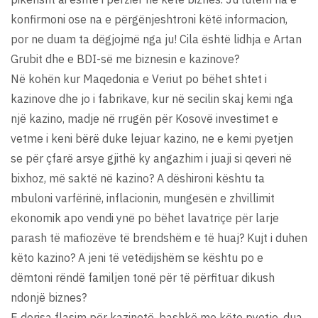
konfirmoni ose na e përgënjeshtroni këtë informacion,
por ne duam ta dëgjojmë nga ju! Cila është lidhja e Artan
Grubit dhe e BDI-së me biznesin e kazinove?
Në kohën kur Maqedonia e Veriut po bëhet shtet i
kazinove dhe jo i fabrikave, kur në secilin skaj kemi nga
një kazino, madje në rrugën për Kosovë investimet e
vetme i keni bërë duke lejuar kazino, ne e kemi pyetjen
se për çfarë arsye gjithë ky angazhim i juaji si qeveri në
bixhoz, më saktë në kazino? A dëshironi kështu ta
mbuloni varfërinë, inflacionin, mungesën e zhvillimit
ekonomik apo vendi ynë po bëhet lavatriçe për larje
parash të mafiozëve të brendshëm e të huaj? Kujt i duhen
këto kazino? A jeni të vetëdijshëm se kështu po e
dëmtoni rëndë familjen tonë për të përfituar dikush
ndonjë biznes?
E derisa flasim për kazinotë, bashkë me këto pyetje, dua