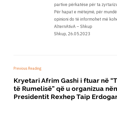
partive përkatëse për ta zyrtariz
Për hapat e mëtejmë, për mundësit
opinioni do të informohet më koh
AlternAtivA – Shkup
Shkup, 26.05.2023
Previous Reading
Kryetari Afrim Gashi i ftuar në 
të Rumelisë” që u organizua nën
Presidentit Rexhep Taip Erdoga