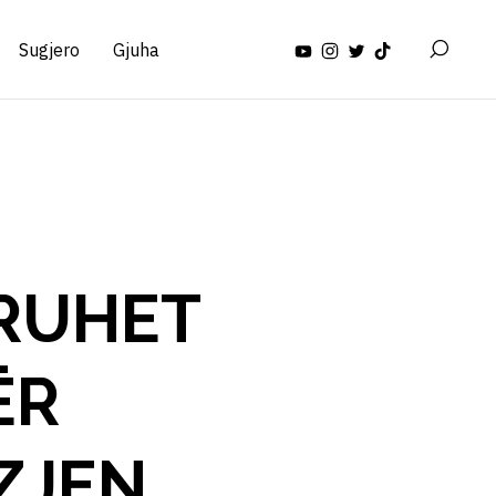
Sugjero
Gjuha
RUHET
ËR
ZJEN