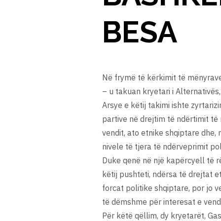
BESA
Në frymë të kërkimit të mënyrave 
– u takuan kryetari i Alternativës,
Arsye e këtij takimi ishte zyrtari
partive në drejtim të ndërtimit të 
vendit, ato etnike shqiptare dhe,
nivele të tjera të ndërveprimit poli
Duke qenë në një kapërcyell të rë
këtij pushteti, ndërsa të drejtat
forcat politike shqiptare, por jo
të dëmshme për interesat e vendi
Për këtë qëllim, dy kryetarët, Ga