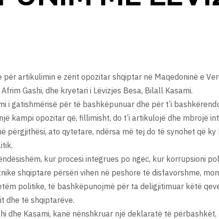
për artikulimin e zërit opozitar shqiptar në Maqedoninë e Veri
 Afrim Gashi, dhe kryetari i Lëvizjes Besa, Bilall Kasami.
zimi i gatishmërisë për të bashkëpunuar dhe për t’i bashkërendua
një kampi opozitar që, fillimisht, do t’i artikulojë dhe mbrojë i
 në përgjithësi, ato qytetare, ndërsa më tej do të synohet që k
tik.
ndësishëm, kur procesi integrues po ngec, kur korrupsioni poli
 etnike shqiptare përsëri vihen në peshore të disfavorshme, mom
 vetëm politike, të bashkëpunojmë për ta deligjitimuar këtë qeve
t dhe të shqiptarëve.
shi dhe Kasami, kanë nënshkruar një deklaratë të përbashkët, 