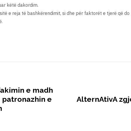
uar këtë dakordim.
ë e reja të bashkërendimit, si dhe për faktorët e tjerë që do 
ë.
“Takimin e madh
 patronazhin e
AlternAtivA zgj
n