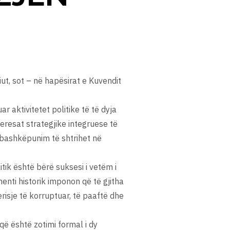
ut, sot – në hapësirat e Kuvendit
r aktivitetet politike të të dyja
nteresat strategjike integruese të
y bashkëpunim të shtrihet në
tik është bërë suksesi i vetëm i
enti historik imponon që të gjitha
risje të korruptuar, të paaftë dhe
që është zotimi formal i dy