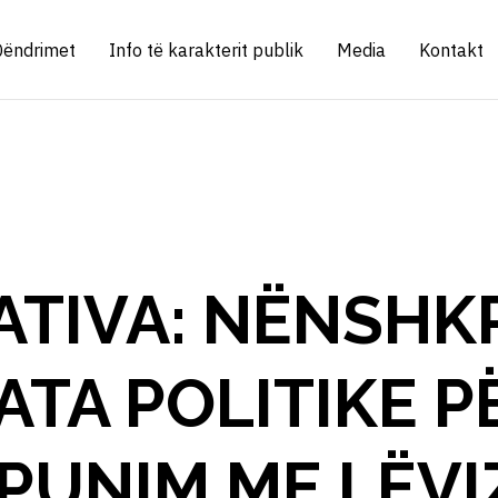
Qëndrimet
Info të karakterit publik
Media
Kontakt
ATIVA: NËNSHK
TA POLITIKE P
PUNIM ME LËVI