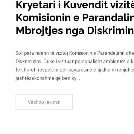
Kryetari i Kuvendit vizit
Komisionin e Parandali
Mbrojtjes nga Diskrimin
Sot pata nderin të vizitoj Komisionin e Parandalimit dh
Diskriminimi. Duke i vizituar personalisht ambientet e k
të shpreh respektin për pavarësinë e tij dhe mirënjohj
jashtëzakonshme që bën ky …
Vazhdo leximin