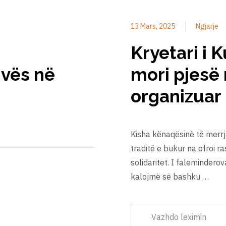
13 Mars, 2025
Ngjarje
Kryetari i 
ivës në
mori pjesë n
organizuar
Kisha kënaqësinë të merrja
traditë e bukur na ofroi 
solidaritet. I faleminder
kalojmë së bashku …
Vazhdo leximin