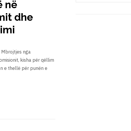
ë në
mit dhe
imi
e Mbrojtjes nga
omisionit, kisha për qëllim
en e thellë për punën e