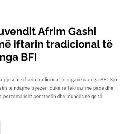
Kuvendit Afrim Gashi
ë iftarin tradicional të
 nga BFI
 pjesë në iftarin tradicional të organizuar nga BFI. Kjo
rastin të ndajmë tryezën, duke reflektuar me paqe dhe
ova përzemërisht për ftesën dhe mundësinë që të