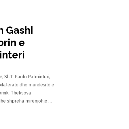
m Gashi
rin e
interi
 Sh.T. Paolo Palminteri,
bilaterale dhe mundësitë e
omik. Theksova
 dhe shpreha mirënjohje …