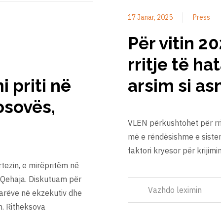
17 Janar, 2025
Press
Për vitin 2
rritje të h
i priti në
arsim si a
osovës,
VLEN përkushtohet për rrit
më e rëndësishme e sistem
faktori kryesor për krijimi
tezin, e mirëpritëm në
n Qehaja. Diskutuam për
Vazhdo leximin
tarëve në ekzekutiv dhe
n. Ritheksova