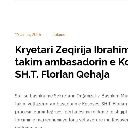
17 Janar, 2025
Takime
Kryetari Zeqirija Ibrahim
takim ambasadorin e K
SH.T. Florian Qehaja
Sot, së bashku me Sekretarin Organizativ, Bashkim Mur
takim vëllazëror ambasadorin e Kosovës, SH.T. Floria
procesin eurointegrues, përfaqësimin e denjë të shqip
forcimin e marrëdhënieve tona vëllazërore me Kosovë
përkushtimin …