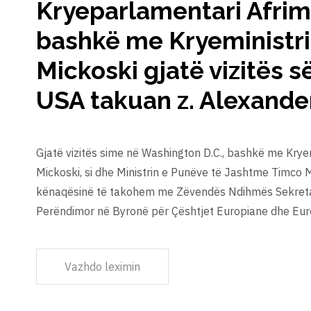
Kryeparlamentari Afrim
bashkë me Kryeministrin
Mickoski gjatë vizitës s
USA takuan z. Alexande
Gjatë vizitës sime në Washington D.C., bashkë me Kryemi
Mickoski, si dhe Ministrin e Punëve të Jashtme Timco M
kënaqësinë të takohem me Zëvendës Ndihmës Sekretar
Perëndimor në Byronë për Çështjet Europiane dhe Euro
Vazhdo leximin