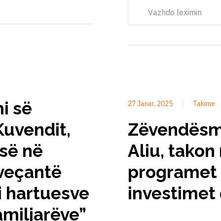
Vazhdo leximin
mi së
27 Janar, 2025
Takime
Kuvendit,
Zëvendësmin
së në
Aliu, takon
 veçantë
programet
i hartuesve
investimet 
amiljarëve”