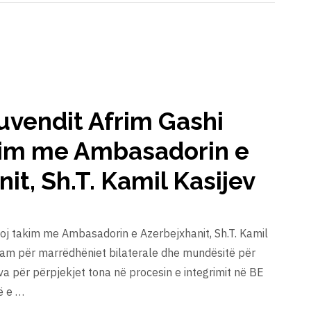
Kuvendit Afrim Gashi
akim me Ambasadorin e
it, Sh.T. Kamil Kasijev
zoj takim me Ambasadorin e Azerbejxhanit, Sh.T. Kamil
utuam për marrëdhëniet bilaterale dhe mundësitë për
ova për përpjekjet tona në procesin e integrimit në BE
ë e …