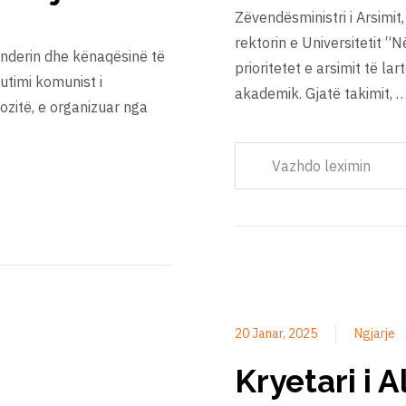
Zëvendësministri i Arsimit,
rektorin e Universitetit “
 nderin dhe kënaqësinë të
prioritetet e arsimit të lar
utimi komunist i
akademik. Gjatë takimit, 
ozitë, e organizuar nga
Vazhdo leximin
20 Janar, 2025
Ngjarje
Kryetari i A