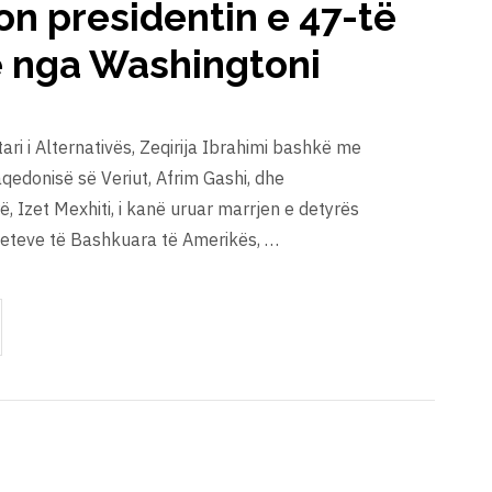
on presidentin e 47-të
 nga Washingtoni
ri i Alternativës, Zeqirija Ibrahimi bashkë me
qedonisë së Veriut, Afrim Gashi, dhe
ë, Izet Mexhiti, i kanë uruar marrjen e detyrës
hteteve të Bashkuara të Amerikës, …