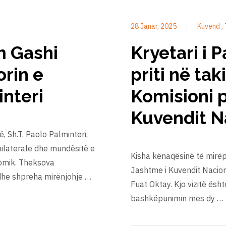
28 Janar, 2025
Kuvend
m Gashi
Kryetari i 
rin e
priti në ta
interi
Komisioni p
Kuvendit N
 Sh.T. Paolo Palminteri,
bilaterale dhe mundësitë e
Kisha kënaqësinë të mirëp
omik. Theksova
Jashtme i Kuvendit Nacional
 dhe shpreha mirënjohje …
Fuat Oktay. Kjo vizitë ësh
bashkëpunimin mes dy …