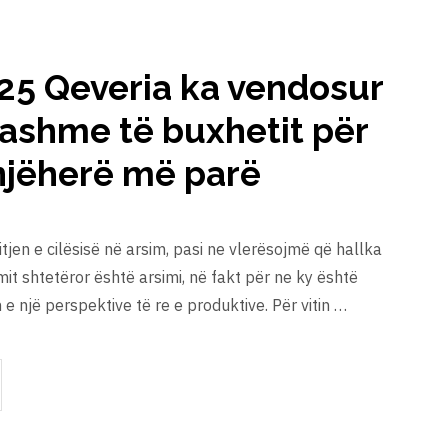
025 Qeveria ka vendosur
atashme të buxhetit për
snjëherë më parë
jen e cilësisë në arsim, pasi ne vlerësojmë që hallka
it shtetëror është arsimi, në fakt për ne ky është
n e një perspektive të re e produktive. Për vitin …