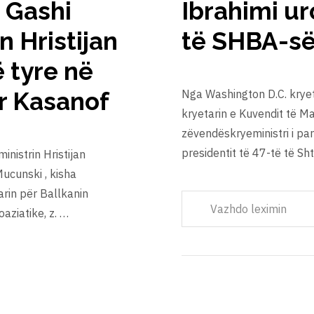
 Gashi
Ibrahimi ur
 Hristijan
të SHBA-së
ë tyre në
r Kasanof
Nga Washington D.C. kryeta
kryetarin e Kuvendit të Ma
zëvendëskryeministri i par
presidentit të 47-të të S
nistrin Hristijan
ucunski , kisha
in për Ballkanin
Vazhdo leximin
aziatike, z. …