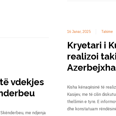
16 Janar, 2025
Takime
Kryetari i 
realizoi t
Azerbejxhan
 të vdekjes
Kisha kënaqësinë të reali
ënderbeu
Kasijev, me të cilin disk
thellimin e tyre. E inform
dhe konstatuam rëndësin
r Skënderbeu, me ndjenja