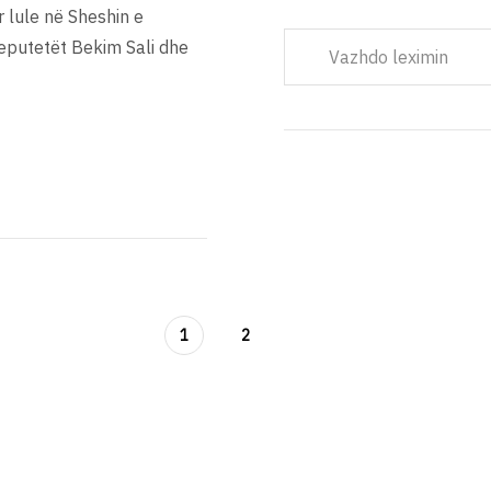
r lule në Sheshin e
eputetët Bekim Sali dhe
Vazhdo leximin
1
2