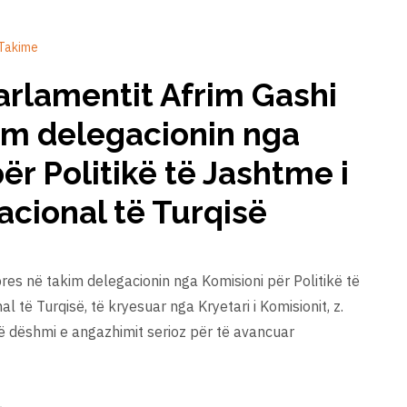
Takime
Parlamentit Afrim Gashi
kim delegacionin nga
ër Politikë të Jashtme i
acional të Turqisë
res në takim delegacionin nga Komisioni për Politikë të
 të Turqisë, të kryesuar nga Kryetari i Komisionit, z.
të dëshmi e angazhimit serioz për të avancuar