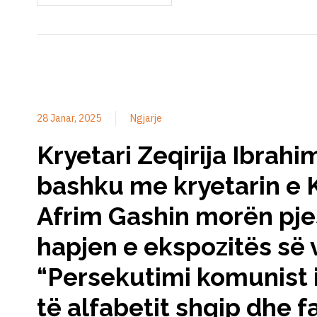
28 Janar, 2025
Ngjarje
Kryetari Zeqirija Ibrahi
bashku me kryetarin e 
Afrim Gashin morën pje
hapjen e ekspozitës së
“Persekutimi komunist 
të alfabetit shqip dhe f