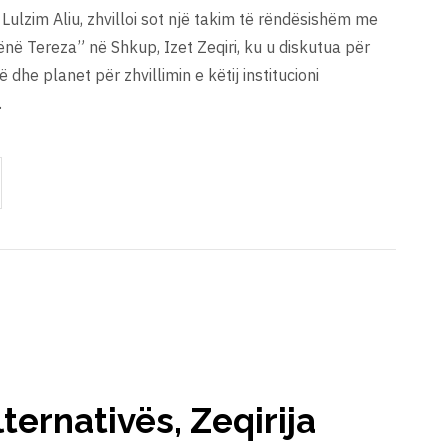
 Lulzim Aliu, zhvilloi sot një takim të rëndësishëm me
Nënë Tereza” në Shkup, Izet Zeqiri, ku u diskutua për
të dhe planet për zhvillimin e këtij institucioni
…
lternativës, Zeqirija