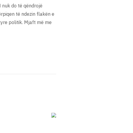
N nuk do të qëndrojë
ërpiqen të ndezin flakën e
tyre politik. Mjaft më me