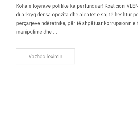
Koha e lojërave politike ka përfunduar! Koalicioni VLE
duarkryq derisa opozita dhe aleatët e saj të heshtur p
përçarjeve ndëretnike, për të shpëtuar korrupsionin e 
manipulime dhe …
Vazhdo leximin