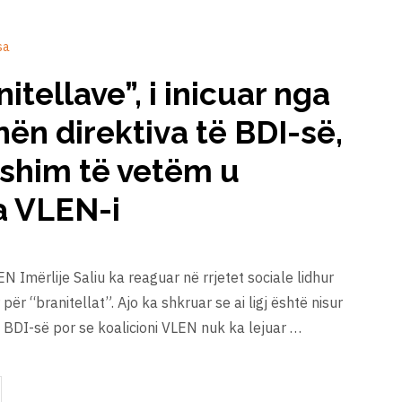
sa
anitellave”, i inicuar nga
ën direktiva të BDI-së,
yshim të vetëm u
a VLEN-i
EN Imërlije Saliu ka reaguar në rrjetet sociale lidhur
 për “branitellat”. Ajo ka shkruar se ai ligj është nisur
 BDI-së por se koalicioni VLEN nuk ka lejuar …