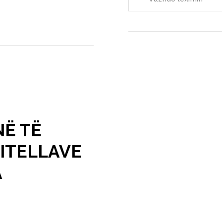
NË TË
NITELLAVE
A