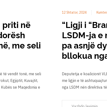
12 Shtator, 2024
Kumte
priti në
“Ligji i “Br
dorësh
LSDM-ja e n
në, me seli
pa asnjë d
bllokua ng
 të vendit tonë, me seli
Deputetja e koalicionit VL
ut, Egjiptit, Kuvajtit,
me ligjin e të ashtuquajtur
he Kubës se Maqedonia e
nga LSDM nën direktiva të
Vazhdo leximin